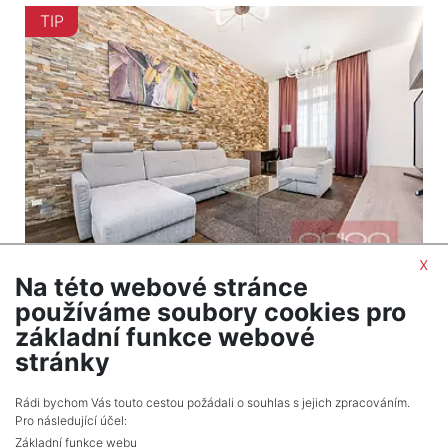
TIP
x
Na této webové stránce
2
Byt na prodej / 2+1 / 71 m
používáme soubory cookies pro
Praha 1 - Staré Město
základní funkce webové
16 480 000 Kč (za nemovitost) Cena cena
stránky
včetně provize a právních služeb
Rádi bychom Vás touto cestou požádali o souhlas s jejich zpracováním.
Pro následující účel:
Základní funkce webu