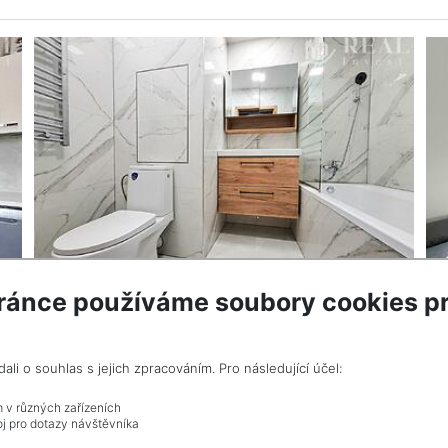
ránce používáme soubory cookies pr
VÍCE INF
i o souhlas s jejich zpracováním. Pro následující účel:
rovize
m v různých zařízeních
j pro dotazy návštěvníka
Celkem
1
inzerátů.