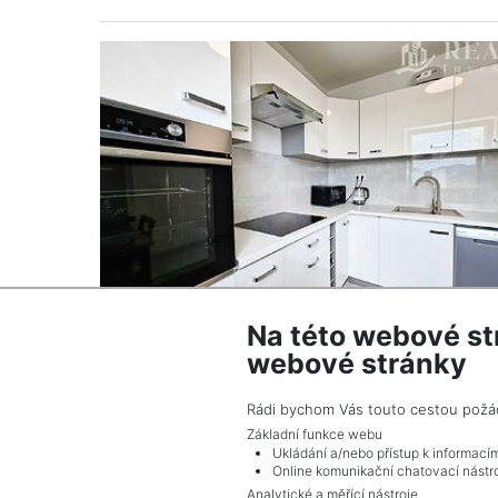
Na této webové st
webové stránky
2
Byt na prodej / 4+1 / 77 m
Jirkov
Rádi bychom Vás touto cestou požádal
2 799 000 Kč (za nemovitost) Cena včetně p
Základní funkce webu
Ukládání a/nebo přístup k informací
Online komunikační chatovací nástro
Analytické a měřící nástroje