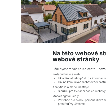
Na této webové st
webové stránky
2
Dům na prodej / rodinný dům / 90 m
Kryry
Rádi bychom Vás touto cestou požádal
3 790 000 Kč (za nemovitost) Cena + proviz
Základní funkce webu
Ukládání a/nebo přístup k informací
Online komunikační chatovací nástro
Analytické a měřící nástroje
Sloužící pro zlepšení našich webový
Marketingové účely
Potřebné pro tvorbu personalizované
prostředí využíváme.