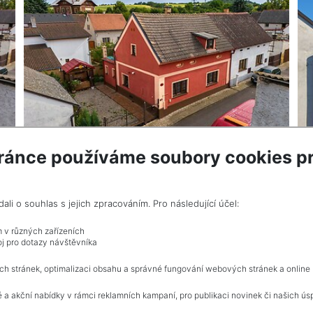
ránce používáme soubory cookies pr
VÍCE INF
i o souhlas s jejich zpracováním. Pro následující účel:
e RK
m v různých zařízeních
j pro dotazy návštěvníka
Celkem
1
inzerátů.
ch stránek, optimalizaci obsahu a správné fungování webových stránek a online
 a akční nabídky v rámci reklamních kampaní, pro publikaci novinek či našich ús