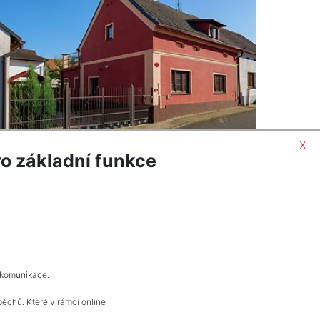
x
o základní funkce
ORMACÍ
POPTAT NEMOVITOST
 komunikace.
pěchů. Které v rámci online