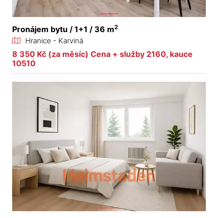
2
Pronájem bytu / 1+1 / 36 m
Hranice - Karviná
8 350 Kč (za měsíc) Cena + služby 2160, kauce
10510