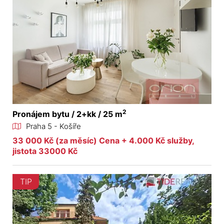
2
Pronájem bytu / 2+kk / 25 m
Praha 5 - Košíře
33 000 Kč (za měsíc) Cena + 4.000 Kč služby,
jistota 33000 Kč
TIP