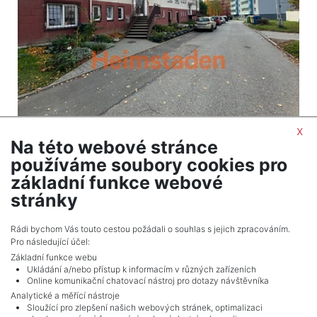
x
2
Pronájem bytu / 1+1 / 39 m
Na této webové stránce
Mizerov - Karviná
používáme soubory cookies pro
6 200 Kč (za měsíc) Cena + služby 3020, kauce
základní funkce webové
12400, + adm. poplatek 2000
stránky
Celkem
10
inzerátů.
Rádi bychom Vás touto cestou požádali o souhlas s jejich zpracováním.
Pro následující účel:
Základní funkce webu
Ukládání a/nebo přístup k informacím v různých zařízeních
Online komunikační chatovací nástroj pro dotazy návštěvníka
Analytické a měřící nástroje
Sloužící pro zlepšení našich webových stránek, optimalizaci