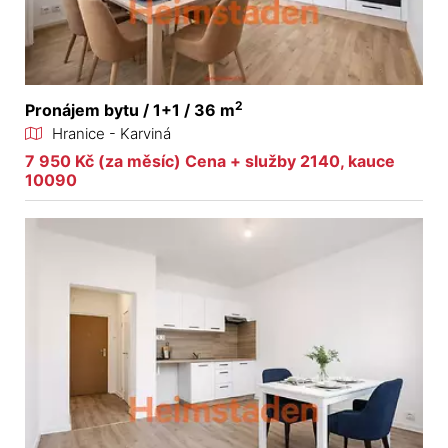
2
Pronájem bytu / 1+1 / 36 m
Hranice - Karviná
7 950 Kč (za měsíc) Cena + služby 2140, kauce
10090