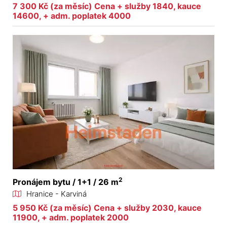
7 300 Kč (za měsíc) Cena + služby 1840, kauce
14600, + adm. poplatek 4000
2
Pronájem bytu / 1+1 / 26 m
Hranice - Karviná
5 950 Kč (za měsíc) Cena + služby 2030, kauce
11900, + adm. poplatek 2000