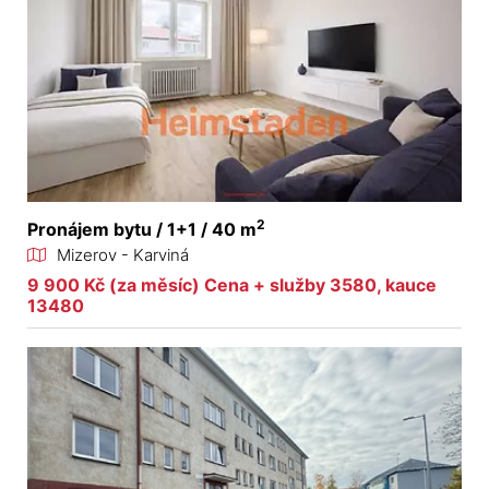
2
Pronájem bytu / 1+1 / 40 m
Mizerov - Karviná
9 900 Kč (za měsíc) Cena + služby 3580, kauce
13480