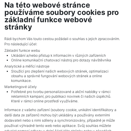
Na této webové stránce
používáme soubory cookies pro
Číst více
základní funkce webové
stránky
Rádi bychom Vás touto cestou požádali o souhlas s jejich zpracováním.
ZOBRAZIT VŠECHNY ČLÁNKY
Pro následující účel:
Základní funkce webu
Ukládání a/nebo přístup k informacím v různých zařízeních
Online komunikační chatovací nástroj pro dotazy návštěvníka
Analytické a měřící nástroje
Sloužící pro zlepšení našich webových stránek, optimalizaci
obsahu a správné fungování webových stránek a online
komunikace.
Marketingové účely
Potřebné pro tvorbu personalizované a akční nabídky v rámci
reklamních kampaní, pro publikaci novinek či našich úspěchů.
NAVIGACE
Které v rámci online prostředí využíváme.
Obchodní podmínky
Informace z vašeho zařízení (soubory cookie, unikátní identifikátory a
Ochrana osobních údajů
další data ze zařízení) mohou být ukládány a používány externími
Realitní kanceláře
dodavateli nebo s nimi sdíleny a synchronizovány, případně je může
Kontakt
používat výhradně tento web nebo aplikace. Svůj souhlas můžete
odvolat pomocí odkazu v dolní části této stránky nebo v zásadách