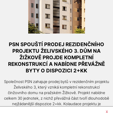
PSN SPOUŠTÍ PRODEJ REZIDENČNÍHO
PROJEKTU ŽELIVSKÉHO 3. DŮM NA
ŽIŽKOVĚ PROJDE KOMPLETNÍ
REKONSTRUKCÍ A NABÍDNE PŘEVÁŽNĚ
BYTY O DISPOZICI 2+KK
Společnost PSN zahajuje prodej bytů v rezidenčním projektu
Želivského 3, který vzniká kompletní rekonstrukcí
činžovního domu na pražském Žižkově. Projekt nabídne
celkem 30 jednotek, z nichž převážná část tvoří dlouhodobě
nejžádanější dispozice 2+kk. Kolaudace projektu je
plánována na první kvartál roku 2027.
x