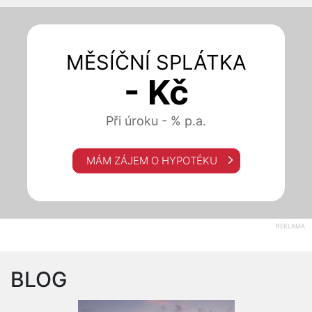
MĚSÍČNÍ SPLÁTKA
- Kč
Při úroku - % p.a.
MÁM ZÁJEM O HYPOTÉKU
REKLAMA
BLOG