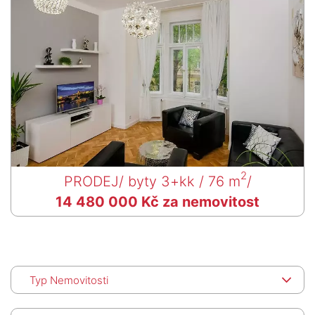
2
PRODEJ
/ byty 3+kk / 76 m
/
14 480 000 Kč za nemovitost
Typ Nemovitosti