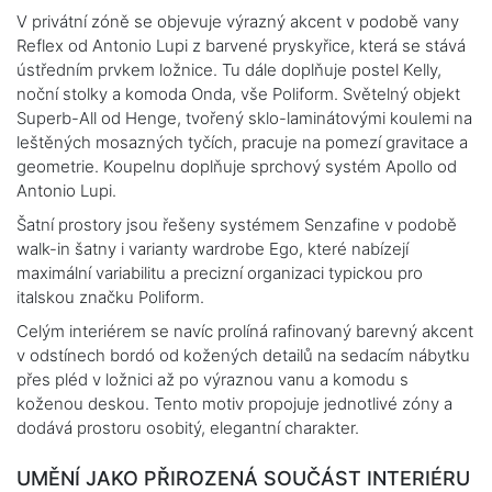
V privátní zóně se objevuje výrazný akcent v podobě vany
Reflex od Antonio Lupi z barvené pryskyřice, která se stává
ústředním prvkem ložnice. Tu dále doplňuje postel Kelly,
noční stolky a komoda Onda, vše Poliform. Světelný objekt
Superb-All od Henge, tvořený sklo-laminátovými koulemi na
leštěných mosazných tyčích, pracuje na pomezí gravitace a
geometrie. Koupelnu doplňuje sprchový systém Apollo od
Antonio Lupi.
Šatní prostory jsou řešeny systémem Senzafine v podobě
walk-in šatny i varianty wardrobe Ego, které nabízejí
maximální variabilitu a precizní organizaci typickou pro
italskou značku Poliform.
Celým interiérem se navíc prolíná rafinovaný barevný akcent
v odstínech bordó od kožených detailů na sedacím nábytku
přes pléd v ložnici až po výraznou vanu a komodu s
koženou deskou. Tento motiv propojuje jednotlivé zóny a
dodává prostoru osobitý, elegantní charakter.
UMĚNÍ JAKO PŘIROZENÁ SOUČÁST INTERIÉRU