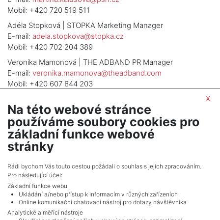
Mobil: +420 720 519 511
Adéla Stopková | STOPKA Marketing Manager
E-mail:
adela.stopkova@stopka.cz
Mobil: +420 702 204 389
Veronika Mamonová | THE ADBAND PR Manager
E-mail:
veronika.mamonova@theadband.com
Mobil: +420 607 844 203
x
Na této webové stránce
používáme soubory cookies pro
ZOBRAZIT DALŠÍ ČLÁNEK
základní funkce webové
stránky
Rádi bychom Vás touto cestou požádali o souhlas s jejich zpracováním.
Pro následující účel:
Základní funkce webu
Ukládání a/nebo přístup k informacím v různých zařízeních
Online komunikační chatovací nástroj pro dotazy návštěvníka
Analytické a měřící nástroje