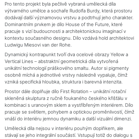
Pro tento projekt byla pečlivě vybraná umělecká díla
výtvarného umělce a sochaře Rudolfa Burdy, která prostoru
dodávají další významovou vrstvu a podtrhují jeho charakter.
Dominantním prvkem je dílo House of the Future, které
pracuje s vizí budoucnosti a architektonickou imaginací v
kontextu současného designu. Dílo vzdává hold architektovi
Ludwigu Miesovi van der Rohe.
Dynamický kontrapunkt tvoří dva ocelové obrazy Yellow a
Vertical Lines – abstraktní geometrická díla vytvořená
unikátní technologií práškového smaltu. Autor si pigmenty
osobně míchá a jednotlivé vrstvy následně vypaluje, čímž
vzniká specifická hloubka, struktura i barevná intenzita.
Prostor dále doplňuje dílo First Rotation – unikátní rotační
skleněná skulptura z ručně foukaného českého křišťálu v
kombinaci s uranovým sklem a vystříbřeným interiérem. Dílo
pracuje se světlem, pohybem a optickou proměnlivostí, čímž
vnáší do interiéru jemnou dynamiku a další vizuální dimenzi.
Umělecká díla nejsou v interiéru pouhým doplňkem, ale
stávají se jeho integrální součástí. Vstupují totiž do dialogu s