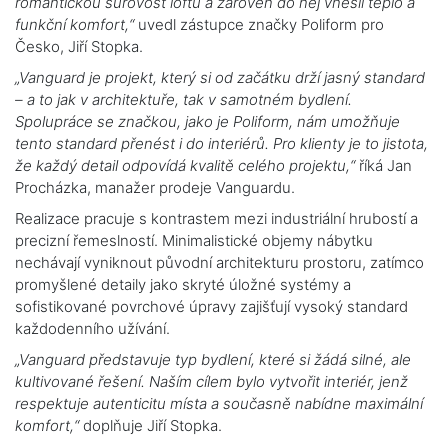
romantickou surovost loftu a zároveň do něj vnesli teplo a
funkční komfort,“
uvedl zástupce značky Poliform pro
Česko, Jiří Stopka.
„Vanguard je projekt, který si od začátku drží jasný standard
– a to jak v architektuře, tak v samotném bydlení.
Spolupráce se značkou, jako je Poliform, nám umožňuje
tento standard přenést i do interiérů. Pro klienty je to jistota,
že každý detail odpovídá kvalitě celého projektu,“
říká Jan
Procházka, manažer prodeje Vanguardu.
Realizace pracuje s kontrastem mezi industriální hrubostí a
precizní řemeslností. Minimalistické objemy nábytku
nechávají vyniknout původní architekturu prostoru, zatímco
promyšlené detaily jako skryté úložné systémy a
sofistikované povrchové úpravy zajišťují vysoký standard
každodenního užívání.
„Vanguard představuje typ bydlení, které si žádá silné, ale
kultivované řešení. Naším cílem bylo vytvořit interiér, jenž
respektuje autenticitu místa a současně nabídne maximální
komfort,“
doplňuje Jiří Stopka.