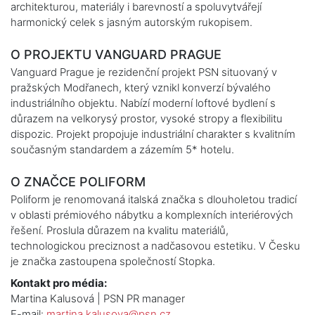
architekturou, materiály i barevností a spoluvytvářejí
harmonický celek s jasným autorským rukopisem.
O PROJEKTU VANGUARD PRAGUE
Vanguard Prague je rezidenční projekt PSN situovaný v
pražských Modřanech, který vznikl konverzí bývalého
industriálního objektu. Nabízí moderní loftové bydlení s
důrazem na velkorysý prostor, vysoké stropy a flexibilitu
dispozic. Projekt propojuje industriální charakter s kvalitním
současným standardem a zázemím 5* hotelu.
O ZNAČCE POLIFORM
Poliform je renomovaná italská značka s dlouholetou tradicí
v oblasti prémiového nábytku a komplexních interiérových
řešení. Proslula důrazem na kvalitu materiálů,
technologickou preciznost a nadčasovou estetiku. V Česku
je značka zastoupena společností Stopka.
Kontakt pro média:
Martina Kalusová | PSN PR manager
E-mail:
martina.kalusova@psn.cz