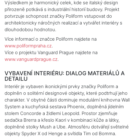
Výsledkem je harmonický celek, kde se italský design
přirozeně potkává s industriální historií budovy. Projekt
potvrzuje schopnost značky Poliform vstupovat do
architektonicky náročných realizací a vytvářet interiéry s
dlouhodobou hodnotou.
Více informací o značce Poliform najdete na
www.poliformpraha.cz
.
Více o projektu Vanguard Prague najdete na
www.vanguardprague.cz
.
VYBAVENÍ INTERIÉRU: DIALOG MATERIÁLŮ A
DETAILU
Interiér je vybaven ikonickými prvky značky Poliform a
doplněn o solitérní designové objekty, které podtrhují jeho
charakter. V obytné části dominuje modulární knihovna Wall
System a kuchyňská sestava Phoenix, doplněná jídelním
stolem Concorde a židlemi Leopold. Prostor zjemňuje
sedačka Brerra a křeslo Kaori v kombinaci kůže a látky,
doplněné stolky Mush a Ube. Atmosféru dotvářejí světelné
objekty Spyder X od Henge a svítidla Tim od Bomma.