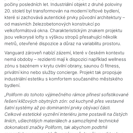
počiny posledních let. Industriální objekt z druhé poloviny
20. století byl transformován na moderní loftové bydlení,
které si zachovává autentické prvky původní architektury –
od masivních železobetonových konstrukcí po
velkoformátová okna. Charakteristickým znakem projektu
jsou velkorysé lofty s výškou stropů přesahující několik
metrů, otevřené dispozice a důraz na variabilitu prostoru.
Vanguard zároveň nabízí zázemí, které v českém kontextu
nemá obdoby – rezidenti mají k dispozici například wellness
zónu s bazénem v krytu civilní obrany, saunou či fitness,
privátní kino nebo služby concierge. Projekt tak propojuje
industriální estetiku s komfortem současného městského
bydlení.
„Poliform do tohoto výjimečného rámce přinesl sofistikované
řešení klíčových obytných zón: od kuchyně přes vestavné
šatní systémy až po dominantní prvky obývací části.
Celkové estetické vyznění interiéru jsme postavili na čistých
liniích, ušlechtilých materiálech a samozřejmě technické
dokonalosti značky Poliform, tak abychom podtrhli