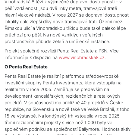
Vinohradská 8 těží z výjimečné dopravní dostupnosti – v
pěší vzdálenosti jsou dvě linky metra, tramvajové tratě i
hlavní vlakové nádraží. V roce 2027 se dopravní dostupnost
lokality dále zlepší díky nové tramvajové trati. Území mezi
Římskou ulicí a Vinohradskou třídou bude také daleko lépe
průchozí pro pěší. Na nově vzniklých veřejných
prostranstvích přibude zeleň a umělecké instalace.
Projekt společně rozvíjejí Penta Real Estate a PSN. Více
informací je k dispozici na
www.vinohradska8.cz
.
O Penta Real Estate
Penta Real Estate je realitní platformou středoevropské
investiční skupiny Penta Investments, která vstoupila na
realitní trh v roce 2005. Zaměřuje se především na
development kancelářských, rezidenčních a retailových
projektů. V současnosti má přibližně 40 projektů v České
republice, na Slovensku a nově také ve Velké Británii, z toho
15 ve výstavbě. Na londýnský trh vstoupila v roce 2025
třemi rezidenčními projekty s více než 1 000 byty ve
společném podniku se společností Ballymore. Hodnota aktiv