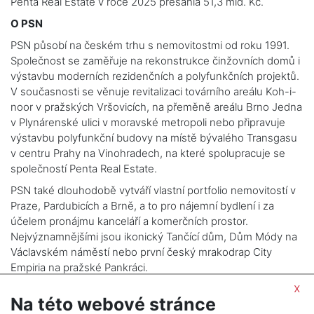
Penta Real Estate v roce 2025 přesáhla 51,3 mld. Kč.
O PSN
PSN působí na českém trhu s nemovitostmi od roku 1991.
Společnost se zaměřuje na rekonstrukce činžovních domů i
výstavbu moderních rezidenčních a polyfunkčních projektů.
V současnosti se věnuje revitalizaci továrního areálu Koh-i-
noor v pražských Vršovicích, na přeměně areálu Brno Jedna
v Plynárenské ulici v moravské metropoli nebo připravuje
výstavbu polyfunkční budovy na místě bývalého Transgasu
v centru Prahy na Vinohradech, na které spolupracuje se
společností Penta Real Estate.
PSN také dlouhodobě vytváří vlastní portfolio nemovitostí v
Praze, Pardubicích a Brně, a to pro nájemní bydlení i za
účelem pronájmu kanceláří a komerčních prostor.
Nejvýznamnějšími jsou ikonický Tančící dům, Dům Módy na
Václavském náměstí nebo první český mrakodrap City
Empiria na pražské Pankráci.
x
Na této webové stránce