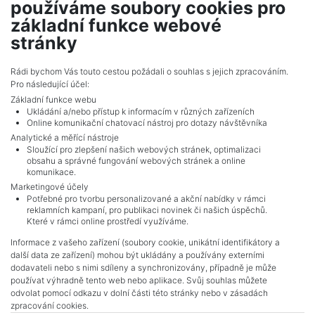
používáme soubory cookies pro
ZOBRAZIT DALŠÍ ČLÁNEK
základní funkce webové
stránky
Rádi bychom Vás touto cestou požádali o souhlas s jejich zpracováním.
Pro následující účel:
Základní funkce webu
Ukládání a/nebo přístup k informacím v různých zařízeních
Online komunikační chatovací nástroj pro dotazy návštěvníka
Analytické a měřící nástroje
Sloužící pro zlepšení našich webových stránek, optimalizaci
obsahu a správné fungování webových stránek a online
komunikace.
Marketingové účely
Potřebné pro tvorbu personalizované a akční nabídky v rámci
reklamních kampaní, pro publikaci novinek či našich úspěchů.
NAVIGACE
Které v rámci online prostředí využíváme.
Obchodní podmínky
Informace z vašeho zařízení (soubory cookie, unikátní identifikátory a
Ochrana osobních údajů
další data ze zařízení) mohou být ukládány a používány externími
Realitní kanceláře
dodavateli nebo s nimi sdíleny a synchronizovány, případně je může
Kontakt
používat výhradně tento web nebo aplikace. Svůj souhlas můžete
odvolat pomocí odkazu v dolní části této stránky nebo v zásadách
Zpracování cookies
zpracování cookies.