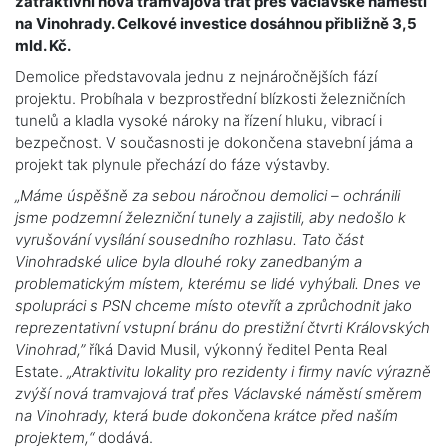
zatraktivní nová tramvajová trať přes Václavské náměstí
na Vinohrady. Celkové investice dosáhnou přibližně 3,5
mld. Kč.
Demolice představovala jednu z nejnáročnějších fází
projektu. Probíhala v bezprostřední blízkosti železničních
tunelů a kladla vysoké nároky na řízení hluku, vibrací i
bezpečnost. V současnosti je dokončena stavební jáma a
projekt tak plynule přechází do fáze výstavby.
„Máme úspěšně za sebou náročnou demolici – ochránili
jsme podzemní železniční tunely a zajistili, aby nedošlo k
vyrušování vysílání sousedního rozhlasu. Tato část
Vinohradské ulice byla dlouhé roky zanedbaným a
problematickým místem, kterému se lidé vyhýbali. Dnes ve
spolupráci s PSN chceme místo otevřít a zprůchodnit jako
reprezentativní vstupní bránu do prestižní čtvrti Královských
Vinohrad,”
říká David Musil, výkonný ředitel Penta Real
Estate.
„Atraktivitu lokality pro rezidenty i firmy navíc výrazně
zvýší nová tramvajová trať přes Václavské náměstí směrem
na Vinohrady, která bude dokončena krátce před naším
projektem,“
dodává.