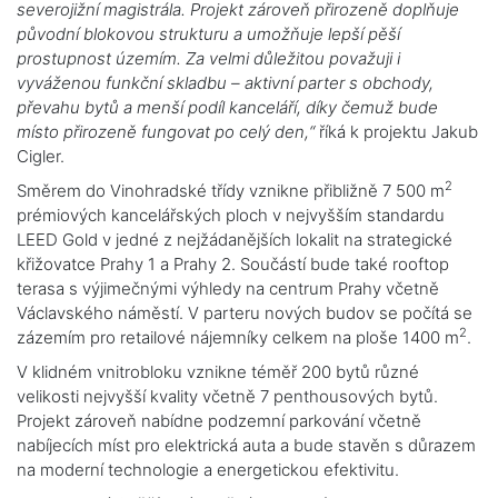
severojižní magistrála. Projekt zároveň přirozeně doplňuje
původní blokovou strukturu a umožňuje lepší pěší
prostupnost územím. Za velmi důležitou považuji i
vyváženou funkční skladbu – aktivní parter s obchody,
převahu bytů a menší podíl kanceláří, díky čemuž bude
místo přirozeně fungovat po celý den,“
říká k projektu Jakub
Cigler.
2
Směrem do Vinohradské třídy vznikne přibližně 7 500 m
prémiových kancelářských ploch v nejvyšším standardu
LEED Gold v jedné z nejžádanějších lokalit na strategické
křižovatce Prahy 1 a Prahy 2. Součástí bude také rooftop
terasa s výjimečnými výhledy na centrum Prahy včetně
Václavského náměstí. V parteru nových budov se počítá se
2
zázemím pro retailové nájemníky celkem na ploše 1400 m
.
V klidném vnitrobloku vznikne téměř 200 bytů různé
velikosti nejvyšší kvality včetně 7 penthousových bytů.
Projekt zároveň nabídne podzemní parkování včetně
nabíjecích míst pro elektrická auta a bude stavěn s důrazem
na moderní technologie a energetickou efektivitu.