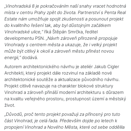
„Vinohradská 8 je pokračováním naší snahy vracet hodnotná
místa v centru Prahy zpět do života. Partnerství s Penta Real
Estate nám umožňuje spojit zkušenosti a posunout projekt
do kvalitního řešení tak, aby byl důstojným začátkem
Vinohradské ulice,“
říká Štěpán Smrčka, ředitel
developmentu PSN.
„Návrh zároveň přirozeně propojuje
Vinohrady s centrem města a ukazuje, že i velký projekt
může být citlivý k okolí a zároveň městu přinést novou
energii,“
dodává.
Autorem architektonického návrhu je ateliér Jakub Cigler
Architekti, který projekt dále rozvinul na základě nové
architektonické soutěže a aktualizace původního návrhu.
Projekt citlivě navazuje na charakter blokové struktury
Vinohrad a zároveň přináší moderní architekturu s důrazem
na kvalitu veřejného prostoru, prostupnost území a městský
život.
„Důvodů, proč tento projekt považuji za přínosný pro tuto
část Vinohrad, je celá řada. Především dojde po letech k
propojení Vinohrad a Nového Města, které od sebe oddělila