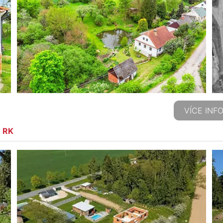
VÍCE INF
e RK