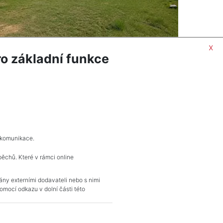
x
o základní funkce
ORMACÍ
POPTAT NEMOVITOST
 komunikace.
pěchů. Které v rámci online
KONTAKT
vány externími dodavateli nebo s nimi
mocí odkazu v dolní části této
Pražské reality
Budějovická 778/3
140 00 Praha 4