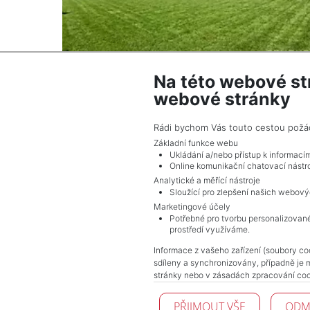
Na této webové st
webové stránky
2
Dům na prodej / rodinný dům / 140 m
Mirošov
Rádi bychom Vás touto cestou požádal
7 340 000 Kč (za nemovitost) Cena + proviz
Základní funkce webu
Ukládání a/nebo přístup k informací
Online komunikační chatovací nástro
Analytické a měřící nástroje
Sloužící pro zlepšení našich webový
Marketingové účely
Potřebné pro tvorbu personalizované
prostředí využíváme.
Informace z vašeho zařízení (soubory coo
sdíleny a synchronizovány, případně je 
stránky nebo v zásadách zpracování coo
PŘIJMOUT VŠE
ODM