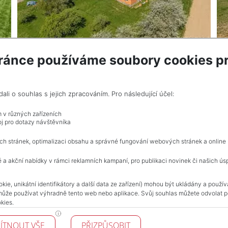
ránce používáme soubory cookies pr
VÍCE INF
i o souhlas s jejich zpracováním. Pro následující účel:
e RK
m v různých zařízeních
j pro dotazy návštěvníka
Celkem
2
inzerátů.
ch stránek, optimalizaci obsahu a správné fungování webových stránek a online
 a akční nabídky v rámci reklamních kampaní, pro publikaci novinek či našich ús
NAVIGACE
kie, unikátní identifikátory a další data ze zařízení) mohou být ukládány a použí
může používat výhradně tento web nebo aplikace. Svůj souhlas můžete odvolat po
Obchodní podmínky
kies.
Ochrana osobních údajů
Realitní kanceláře
ÍTNOUT VŠE
PŘIZPŮSOBIT
Kontakt