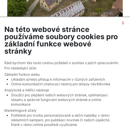
x
Na této webové stránce
2
Dům na prodej / rodinný dům / 98 m
používáme soubory cookies pro
Skviřín - Bor
základní funkce webové
4 700 000 Kč (za nemovitost) Cena + provize RK
stránky
Celkem
1
inzerátů.
Rádi bychom Vás touto cestou požádali o souhlas s jejich zpracováním.
Pro následující účel:
Základní funkce webu
Ukládání a/nebo přístup k informacím v různých zařízeních
Online komunikační chatovací nástroj pro dotazy návštěvníka
Analytické a měřící nástroje
Sloužící pro zlepšení našich webových stránek, optimalizaci
obsahu a správné fungování webových stránek a online
komunikace.
Marketingové účely
Potřebné pro tvorbu personalizované a akční nabídky v rámci
reklamních kampaní, pro publikaci novinek či našich úspěchů.
NAVIGACE
Které v rámci online prostředí využíváme.