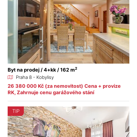
2
Byt na prodej / 4+kk / 162 m
Praha 8 - Kobylisy
26 380 000 Kč (za nemovitost) Cena + provize
RK, Zahrnuje cenu garážového stání
TIP