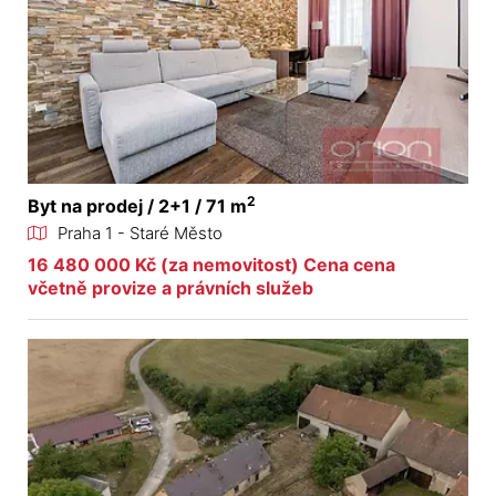
2
Byt na prodej / 2+1 / 71 m
Praha 1 - Staré Město
16 480 000 Kč (za nemovitost) Cena cena
včetně provize a právních služeb