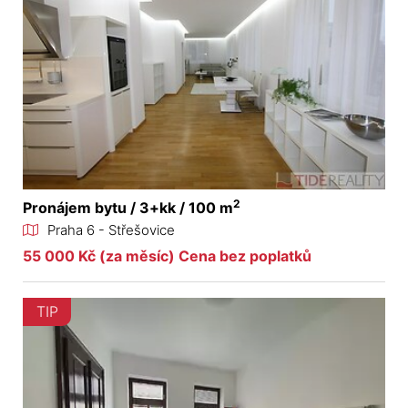
2
Pronájem bytu / 3+kk / 100 m
Praha 6 - Střešovice
55 000 Kč (za měsíc) Cena bez poplatků
TIP