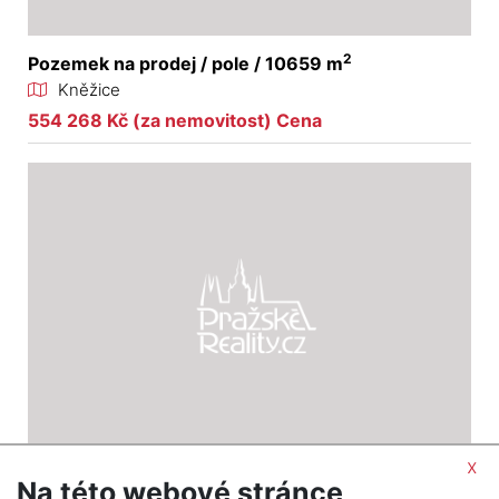
2
Pozemek na prodej / pole / 10659 m
Kněžice
554 268 Kč (za nemovitost) Cena
x
Na této webové stránce
2
Pozemek na prodej / pole / 8241 m