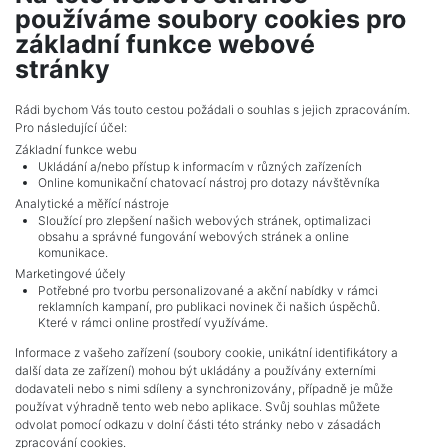
používáme soubory cookies pro
Tisovec
základní funkce webové
387 327 Kč (za nemovitost) Cena
stránky
Celkem
10
inzerátů.
Rádi bychom Vás touto cestou požádali o souhlas s jejich zpracováním.
Pro následující účel:
Základní funkce webu
Ukládání a/nebo přístup k informacím v různých zařízeních
Online komunikační chatovací nástroj pro dotazy návštěvníka
Analytické a měřící nástroje
Sloužící pro zlepšení našich webových stránek, optimalizaci
obsahu a správné fungování webových stránek a online
komunikace.
Marketingové účely
Potřebné pro tvorbu personalizované a akční nabídky v rámci
reklamních kampaní, pro publikaci novinek či našich úspěchů.
NAVIGACE
Které v rámci online prostředí využíváme.
Obchodní podmínky
Informace z vašeho zařízení (soubory cookie, unikátní identifikátory a
Ochrana osobních údajů
další data ze zařízení) mohou být ukládány a používány externími
Realitní kanceláře
dodavateli nebo s nimi sdíleny a synchronizovány, případně je může
Kontakt
používat výhradně tento web nebo aplikace. Svůj souhlas můžete
odvolat pomocí odkazu v dolní části této stránky nebo v zásadách
Zpracování cookies
zpracování cookies.