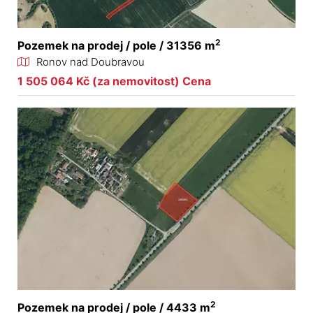
2
Pozemek na prodej / pole / 31356 m
Ronov nad Doubravou
1 505 064 Kč (za nemovitost) Cena
2
Pozemek na prodej / pole / 4433 m