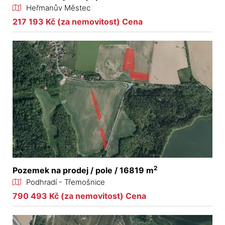
Heřmanův Městec
217 193 Kč (za nemovitost) Cena
2
Pozemek na prodej / pole / 16819 m
Podhradí - Třemošnice
790 493 Kč (za nemovitost) Cena