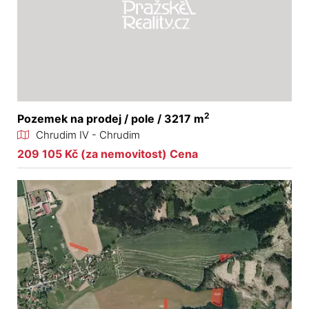
2
Pozemek na prodej / pole / 3217 m
Chrudim IV - Chrudim
209 105 Kč (za nemovitost) Cena