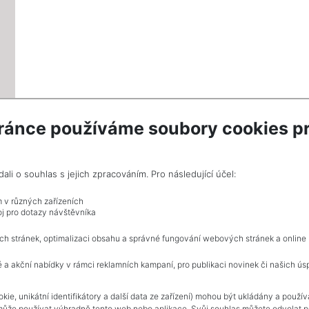
ránce používáme soubory cookies pr
VÍCE INF
i o souhlas s jejich zpracováním. Pro následující účel:
m v různých zařízeních
j pro dotazy návštěvníka
Celkem
1
inzerátů.
ch stránek, optimalizaci obsahu a správné fungování webových stránek a online
 a akční nabídky v rámci reklamních kampaní, pro publikaci novinek či našich ús
NAVIGACE
kie, unikátní identifikátory a další data ze zařízení) mohou být ukládány a použí
může používat výhradně tento web nebo aplikace. Svůj souhlas můžete odvolat po