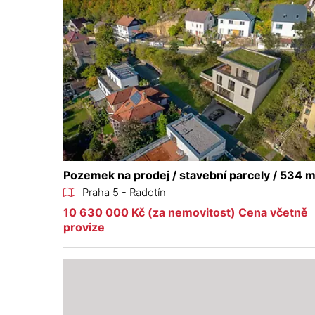
Pozemek na prodej / stavební parcely / 534 
Praha 5 - Radotín
10 630 000 Kč (za nemovitost) Cena včetně
provize