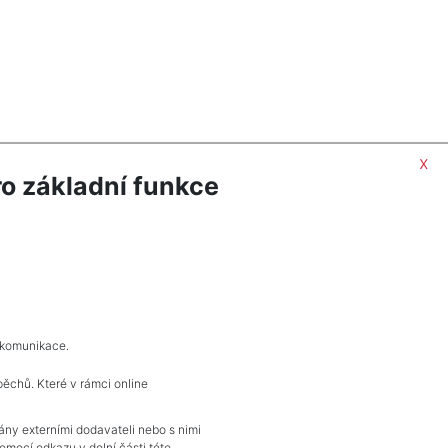
x
o základní funkce
ORMACÍ
POPTAT NEMOVITOST
 komunikace.
pěchů. Které v rámci online
KONTAKT
vány externími dodavateli nebo s nimi
mocí odkazu v dolní části této