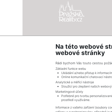
Na této webové st
webové stránky
2
Pozemek na prodej / pole / 16229 m
Kelč
Rádi bychom Vás touto cestou požádal
470 641 Kč (za nemovitost) Cena
Základní funkce webu
Ukládání a/nebo přístup k informací
Online komunikační chatovací nástro
Analytické a měřící nástroje
Sloužící pro zlepšení našich webový
Marketingové účely
Potřebné pro tvorbu personalizované
prostředí využíváme.
Informace z vašeho zařízení (soubory coo
sdíleny a synchronizovány, případně je 