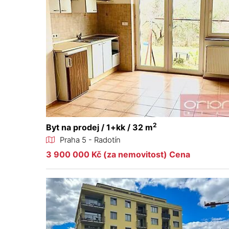
2
Byt na prodej / 1+kk / 32 m
Praha 5 - Radotín
3 900 000 Kč (za nemovitost) Cena