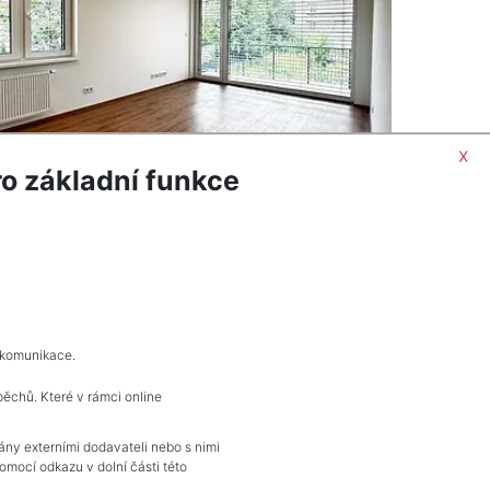
x
o základní funkce
ORMACÍ
POPTAT NEMOVITOST
 komunikace.
pěchů. Které v rámci online
KONTAKT
vány externími dodavateli nebo s nimi
mocí odkazu v dolní části této
Pražské reality