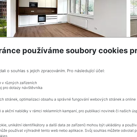
ránce používáme soubory cookies pr
VÍCE INF
i o souhlas s jejich zpracováním. Pro následující účel:
m v různých zařízeních
j pro dotazy návštěvníka
Celkem
1
inzerátů.
ch stránek, optimalizaci obsahu a správné fungování webových stránek a online
 a akční nabídky v rámci reklamních kampaní, pro publikaci novinek či našich ús
NAVIGACE
kie, unikátní identifikátory a další data ze zařízení) mohou být ukládány a použí
může používat výhradně tento web nebo aplikace. Svůj souhlas můžete odvolat po
Obchodní podmínky
kies.