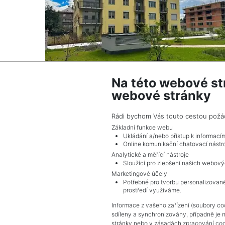
Na této webové st
webové stránky
2
Pronájem bytu / 3+kk / 82 m
Liberec X-Františkov - Liberec
Rádi bychom Vás touto cestou požádal
25 500 Kč (za měsíc) Cena
Základní funkce webu
Ukládání a/nebo přístup k informací
Online komunikační chatovací nástro
Analytické a měřící nástroje
Sloužící pro zlepšení našich webový
Marketingové účely
Potřebné pro tvorbu personalizované
prostředí využíváme.
Informace z vašeho zařízení (soubory coo
sdíleny a synchronizovány, případně je 
stránky nebo v zásadách zpracování coo