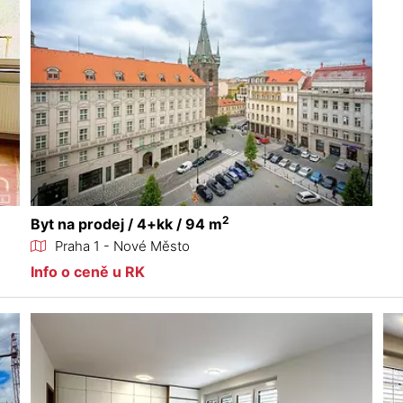
2
Byt na prodej / 4+kk / 94 m
Praha 1 - Nové Město
Info o ceně u RK