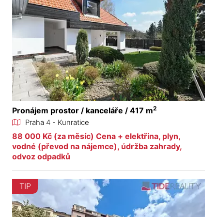
2
Pronájem prostor / kanceláře / 417 m
Praha 4 - Kunratice
88 000 Kč (za měsíc) Cena + elektřina, plyn,
vodné (převod na nájemce), údržba zahrady,
odvoz odpadků
TIP