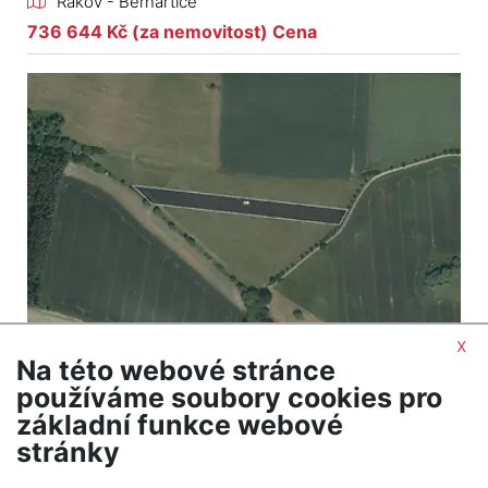
Rakov - Bernartice
736 644 Kč (za nemovitost) Cena
x
Na této webové stránce
2
Pozemek na prodej / pole / 7888 m
používáme soubory cookies pro
Rakov - Bernartice
základní funkce webové
378 624 Kč (za nemovitost) Cena
stránky