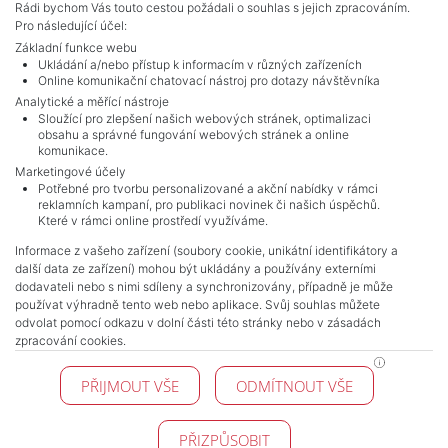
Celkem
10
inzerátů.
Rádi bychom Vás touto cestou požádali o souhlas s jejich zpracováním.
Pro následující účel:
Základní funkce webu
Ukládání a/nebo přístup k informacím v různých zařízeních
Online komunikační chatovací nástroj pro dotazy návštěvníka
Analytické a měřící nástroje
Sloužící pro zlepšení našich webových stránek, optimalizaci
obsahu a správné fungování webových stránek a online
komunikace.
Marketingové účely
Potřebné pro tvorbu personalizované a akční nabídky v rámci
reklamních kampaní, pro publikaci novinek či našich úspěchů.
NAVIGACE
Které v rámci online prostředí využíváme.
Obchodní podmínky
Informace z vašeho zařízení (soubory cookie, unikátní identifikátory a
Ochrana osobních údajů
další data ze zařízení) mohou být ukládány a používány externími
Realitní kanceláře
dodavateli nebo s nimi sdíleny a synchronizovány, případně je může
Kontakt
používat výhradně tento web nebo aplikace. Svůj souhlas můžete
odvolat pomocí odkazu v dolní části této stránky nebo v zásadách
Zpracování cookies
zpracování cookies.
KONTAKT
PŘIJMOUT VŠE
ODMÍTNOUT VŠE
Pražské reality
Budějovická 778/3
140 00 Praha 4
PŘIZPŮSOBIT