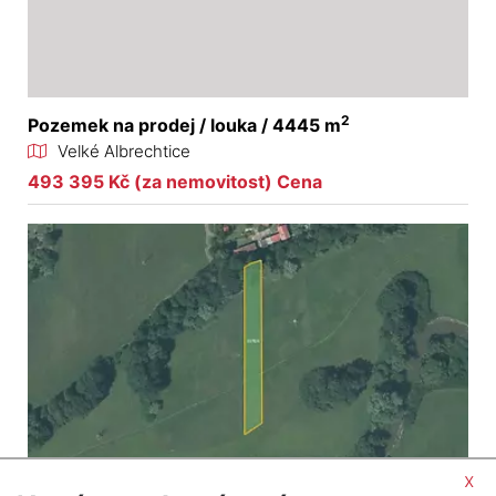
2
Pozemek na prodej / louka / 4445 m
Velké Albrechtice
493 395 Kč (za nemovitost) Cena
x