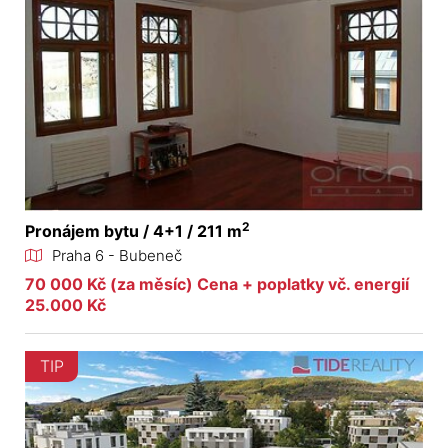
2
Pronájem bytu / 4+1 / 211 m
Praha 6 - Bubeneč
70 000 Kč (za měsíc) Cena + poplatky vč. energií
25.000 Kč
TIP