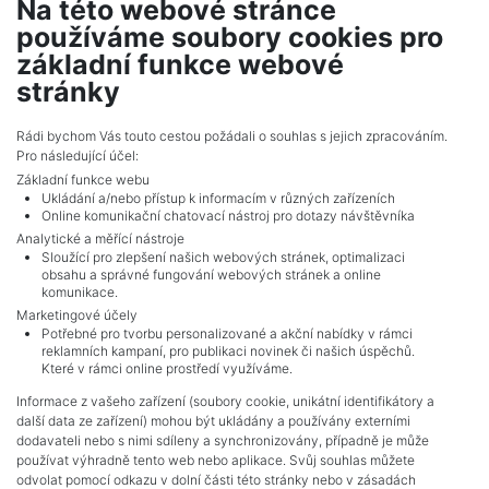
Na této webové stránce
2
Pozemek na prodej / louka / 3571 m
používáme soubory cookies pro
Nová Horka - Studénka
základní funkce webové
99 988 Kč (za nemovitost) Cena
stránky
Celkem
2
inzerátů.
Rádi bychom Vás touto cestou požádali o souhlas s jejich zpracováním.
Pro následující účel:
Základní funkce webu
Ukládání a/nebo přístup k informacím v různých zařízeních
Online komunikační chatovací nástroj pro dotazy návštěvníka
Analytické a měřící nástroje
Sloužící pro zlepšení našich webových stránek, optimalizaci
obsahu a správné fungování webových stránek a online
komunikace.
Marketingové účely
Potřebné pro tvorbu personalizované a akční nabídky v rámci
reklamních kampaní, pro publikaci novinek či našich úspěchů.
NAVIGACE
Které v rámci online prostředí využíváme.
Obchodní podmínky
Informace z vašeho zařízení (soubory cookie, unikátní identifikátory a
Ochrana osobních údajů
další data ze zařízení) mohou být ukládány a používány externími
Realitní kanceláře
dodavateli nebo s nimi sdíleny a synchronizovány, případně je může
Kontakt
používat výhradně tento web nebo aplikace. Svůj souhlas můžete
odvolat pomocí odkazu v dolní části této stránky nebo v zásadách
Zpracování cookies