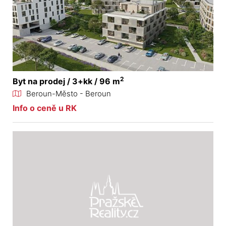
2
Byt na prodej / 3+kk / 96 m
Beroun-Město - Beroun
Info o ceně u RK