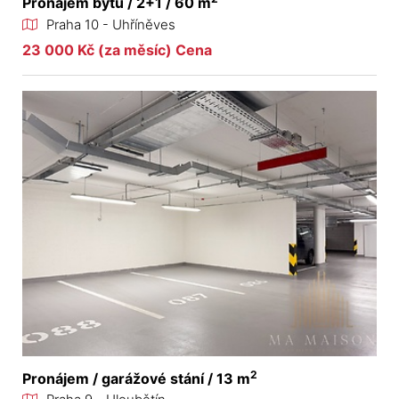
Pronájem bytu / 2+1 / 60 m
Praha 10 - Uhříněves
23 000 Kč (za měsíc) Cena
2
Pronájem / garážové stání / 13 m