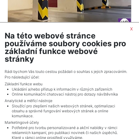
x
Na této webové stránce
2
Na prodej / garážové stání / 18 m
používáme soubory cookies pro
Praha 4 - Podolí
základní funkce webové
990 000 Kč (za nemovitost) Cena včetně provize
stránky
Celkem
3
inzerátů.
Rádi bychom Vás touto cestou požádali o souhlas s jejich zpracováním.
Pro následující účel:
Základní funkce webu
Ukládání a/nebo přístup k informacím v různých zařízeních
Online komunikační chatovací nástroj pro dotazy návštěvníka
Analytické a měřící nástroje
Sloužící pro zlepšení našich webových stránek, optimalizaci
obsahu a správné fungování webových stránek a online
komunikace.
Marketingové účely
Potřebné pro tvorbu personalizované a akční nabídky v rámci
reklamních kampaní, pro publikaci novinek či našich úspěchů.
NAVIGACE
Které v rámci online prostředí využíváme.