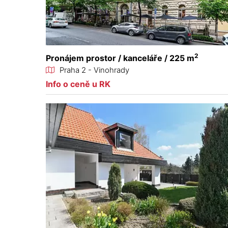
2
Pronájem prostor / kanceláře / 225 m
Praha 2 - Vinohrady
Info o ceně u RK