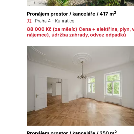
2
Pronájem prostor / kanceláře / 417 m
Praha 4 - Kunratice
88 000 Kč (za měsíc) Cena + elektřina, plyn,
nájemce), údržba zahrady, odvoz odpadků
2
Pronájem prostor / kanceláře / 250 m