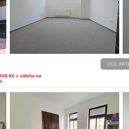
VÍCE INF
.108 Kč + záloha na
H.