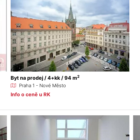
2
Byt na prodej / 4+kk / 94 m
Praha 1 - Nové Město
Info o ceně u RK