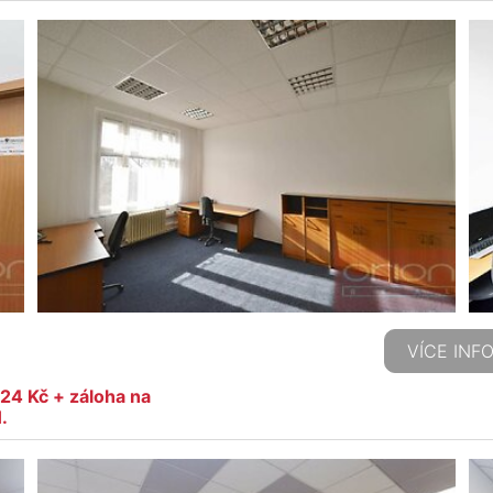
VÍCE INF
924 Kč + záloha na
.