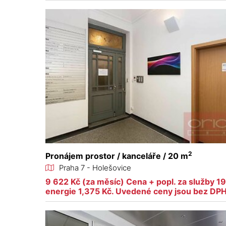
2
Pronájem prostor / kanceláře / 20 m
Praha 7 - Holešovice
9 622 Kč (za měsíc) Cena + popl. za služby 1
energie 1,375 Kč. Uvedené ceny jsou bez DPH