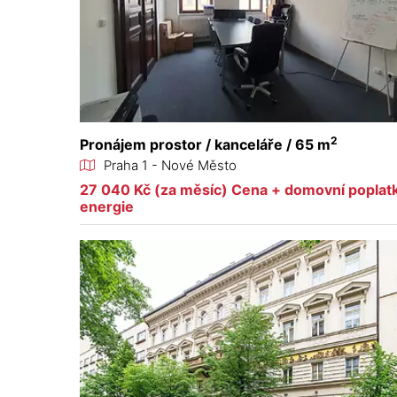
2
Pronájem prostor / kanceláře / 65 m
Praha 1 - Nové Město
27 040 Kč (za měsíc) Cena + domovní poplat
energie