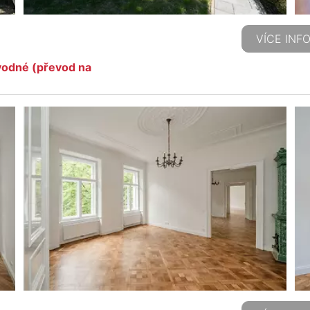
VÍCE INF
 vodné (převod na