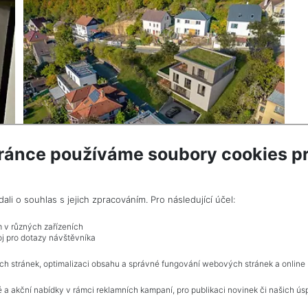
ránce používáme soubory cookies pr
2
Pozemek na prodej / stavební parcely / 534 m
Praha 5 - Radotín
i o souhlas s jejich zpracováním. Pro následující účel:
10 630 000 Kč (za nemovitost) Cena včetně
provize
m v různých zařízeních
j pro dotazy návštěvníka
ch stránek, optimalizaci obsahu a správné fungování webových stránek a online
 a akční nabídky v rámci reklamních kampaní, pro publikaci novinek či našich ús