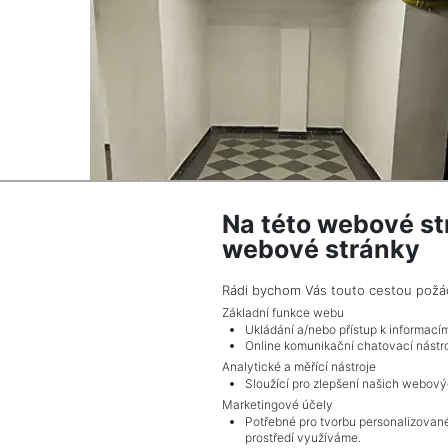
Na této webové st
webové stránky
2
Pronájem prostor / sklad / 108 m
Praha 2 - Vinohrady
Rádi bychom Vás touto cestou požádal
15 000 Kč (za měsíc) Cena + poplatky včetně
Základní funkce webu
elektřiny a plynu 1.900 Kč + DPH
Ukládání a/nebo přístup k informací
Online komunikační chatovací nástro
Analytické a měřící nástroje
Sloužící pro zlepšení našich webový
Marketingové účely
Potřebné pro tvorbu personalizované
prostředí využíváme.