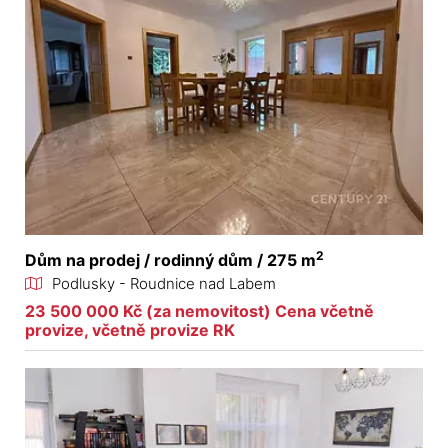
2
Dům na prodej / rodinný dům / 275 m
Podlusky - Roudnice nad Labem
23 500 000 Kč (za nemovitost) Cena včetně
provize, včetně provize RK