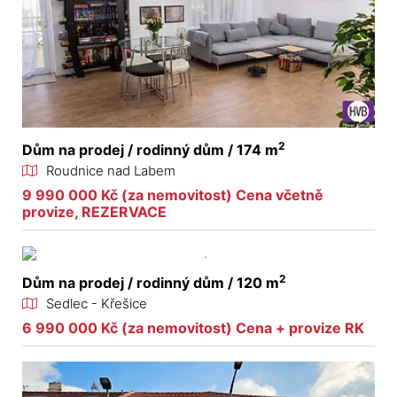
2
Dům na prodej / rodinný dům / 174 m
Roudnice nad Labem
9 990 000 Kč (za nemovitost) Cena včetně
provize, REZERVACE
2
Dům na prodej / rodinný dům / 120 m
Sedlec - Křešice
6 990 000 Kč (za nemovitost) Cena + provize RK