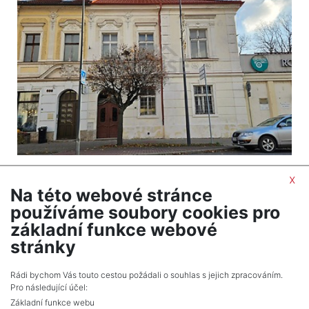
2
Dům na prodej / rodinný dům / 564 m
x
Roudnice nad Labem
Na této webové stránce
14 000 000 Kč (za nemovitost) Cena včetně
používáme soubory cookies pro
provize, včetně právního servisu, včetně provize,
základní funkce webové
včetně právního servisu
stránky
Celkem
6
inzerátů.
Rádi bychom Vás touto cestou požádali o souhlas s jejich zpracováním.
Pro následující účel:
Základní funkce webu