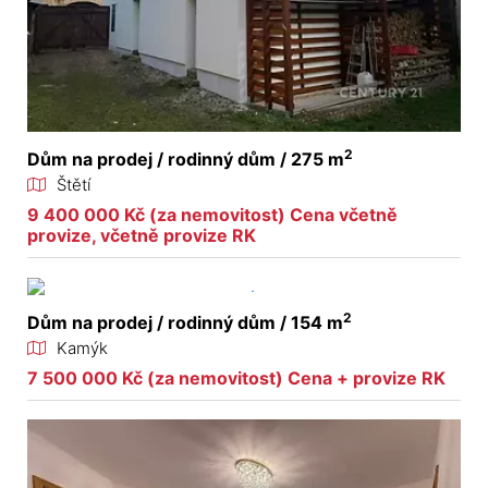
2
Dům na prodej / rodinný dům / 275 m
Štětí
9 400 000 Kč (za nemovitost) Cena včetně
provize, včetně provize RK
2
Dům na prodej / rodinný dům / 154 m
Kamýk
7 500 000 Kč (za nemovitost) Cena + provize RK