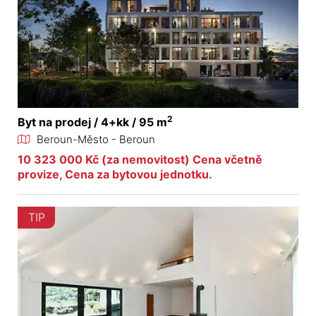
2
Byt na prodej / 4+kk / 95 m
Beroun-Město - Beroun
10 323 000 Kč (za nemovitost) Cena včetně
provize, Cena za bytovou jednotku.
TIP