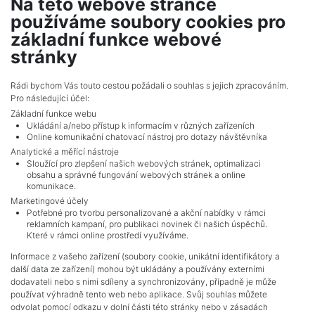
Na této webové stránce
2
Dům na prodej / rodinný dům / 128 m
používáme soubory cookies pro
Drahotín
základní funkce webové
2 690 000 Kč (za nemovitost) Cena + provize RK
stránky
Celkem
1
inzerátů.
Rádi bychom Vás touto cestou požádali o souhlas s jejich zpracováním.
Pro následující účel:
Základní funkce webu
Ukládání a/nebo přístup k informacím v různých zařízeních
Online komunikační chatovací nástroj pro dotazy návštěvníka
Analytické a měřící nástroje
Sloužící pro zlepšení našich webových stránek, optimalizaci
obsahu a správné fungování webových stránek a online
komunikace.
Marketingové účely
Potřebné pro tvorbu personalizované a akční nabídky v rámci
reklamních kampaní, pro publikaci novinek či našich úspěchů.
NAVIGACE
Které v rámci online prostředí využíváme.
Obchodní podmínky
Informace z vašeho zařízení (soubory cookie, unikátní identifikátory a
Ochrana osobních údajů
další data ze zařízení) mohou být ukládány a používány externími
Realitní kanceláře
dodavateli nebo s nimi sdíleny a synchronizovány, případně je může
Kontakt
používat výhradně tento web nebo aplikace. Svůj souhlas můžete
odvolat pomocí odkazu v dolní části této stránky nebo v zásadách
Zpracování cookies