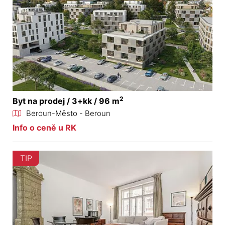
2
Byt na prodej / 3+kk / 96 m
Beroun-Město - Beroun
Info o ceně u RK
TIP