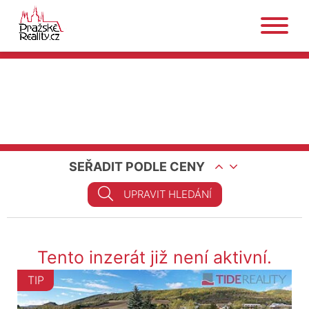
SEŘADIT PODLE CENY
UPRAVIT HLEDÁNÍ
Tento inzerát již není aktivní.
TIP