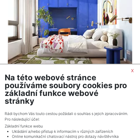
x
Na této webové stránce
2
Byt na prodej / 2+1 / 45 m
používáme soubory cookies pro
Zábrdovice - Brno
základní funkce webové
7 068 000 Kč (za nemovitost) Cena včetně DPH
stránky
Celkem
10
inzerátů.
Rádi bychom Vás touto cestou požádali o souhlas s jejich zpracováním.
Pro následující účel:
Základní funkce webu
Ukládání a/nebo přístup k informacím v různých zařízeních
Online komunikační chatovací nástroj pro dotazy návštěvníka