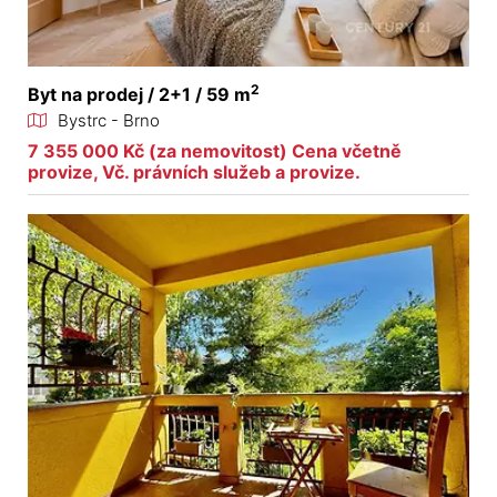
2
Byt na prodej / 2+1 / 59 m
Bystrc - Brno
7 355 000 Kč (za nemovitost) Cena včetně
provize, Vč. právních služeb a provize.