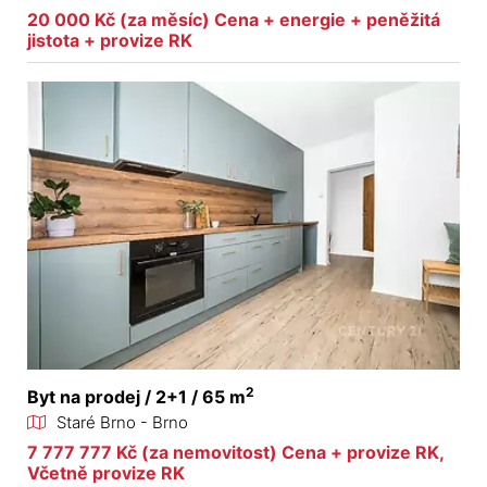
20 000 Kč (za měsíc) Cena + energie + peněžitá
jistota + provize RK
2
Byt na prodej / 2+1 / 65 m
Staré Brno - Brno
7 777 777 Kč (za nemovitost) Cena + provize RK,
Včetně provize RK