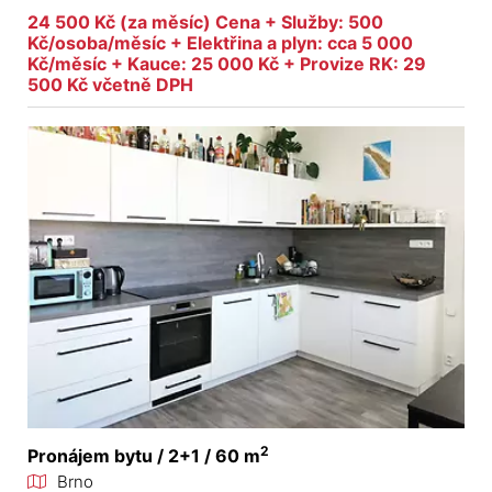
24 500 Kč (za měsíc) Cena + Služby: 500
Kč/osoba/měsíc + Elektřina a plyn: cca 5 000
Kč/měsíc + Kauce: 25 000 Kč + Provize RK: 29
500 Kč včetně DPH
2
Pronájem bytu / 2+1 / 60 m
Brno