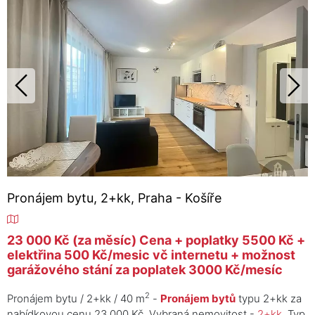
Pronájem bytu, 2+kk, Praha - Košíře
23 000 Kč (za měsíc) Cena + poplatky 5500 Kč +
elektřina 500 Kč/mesic vč internetu + možnost
garážového stání za poplatek 3000 Kč/mesíc
2
Pronájem bytu / 2+kk / 40 m
-
Pronájem bytů
typu 2+kk za
nabídkovou cenu 23 000 Kč. Vybraná nemovitost -
2+kk
. Typ