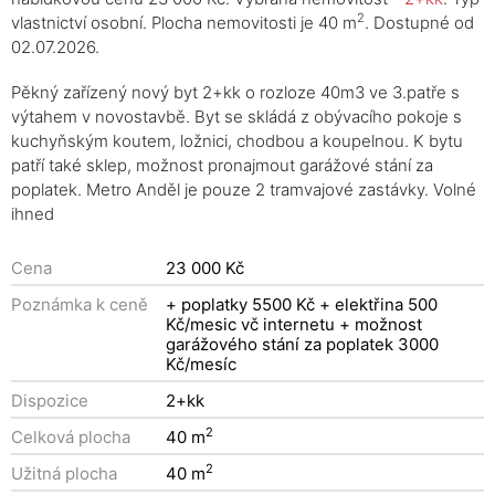
2
vlastnictví osobní. Plocha nemovitosti je 40 m
. Dostupné od
02.07.2026.
Pěkný zařízený nový byt 2+kk o rozloze 40m3 ve 3.patře s
výtahem v novostavbě. Byt se skládá z obývacího pokoje s
kuchyňským koutem, ložnici, chodbou a koupelnou. K bytu
patří také sklep, možnost pronajmout garážové stání za
poplatek. Metro Anděl je pouze 2 tramvajové zastávky. Volné
ihned
Cena
23 000 Kč
Poznámka k ceně
+ poplatky 5500 Kč + elektřina 500
Kč/mesic vč internetu + možnost
garážového stání za poplatek 3000
Kč/mesíc
Dispozice
2+kk
2
Celková plocha
40 m
2
Užitná plocha
40 m