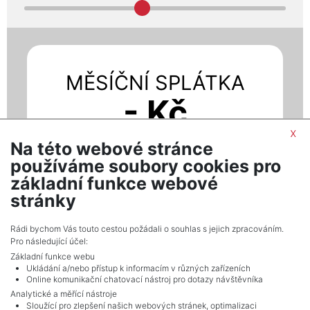
MĚSÍČNÍ SPLÁTKA
- Kč
x
Při úroku - % p.a.
Na této webové stránce
používáme soubory cookies pro
základní funkce webové
MÁM ZÁJEM O HYPOTÉKU
stránky
Rádi bychom Vás touto cestou požádali o souhlas s jejich zpracováním.
Pro následující účel:
Základní funkce webu
Ukládání a/nebo přístup k informacím v různých zařízeních
Online komunikační chatovací nástroj pro dotazy návštěvníka
Analytické a měřící nástroje
Sloužící pro zlepšení našich webových stránek, optimalizaci