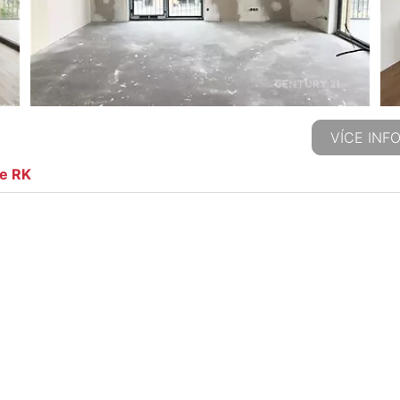
VÍCE INF
ze RK