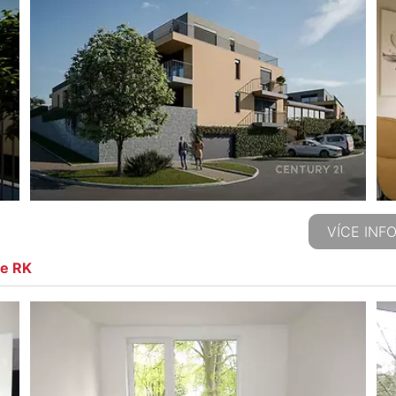
VÍCE INF
ze RK