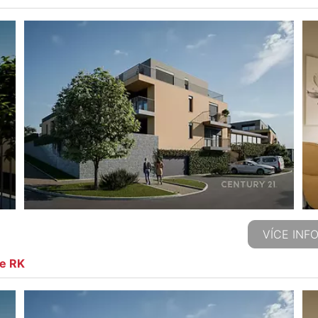
VÍCE INF
ze RK