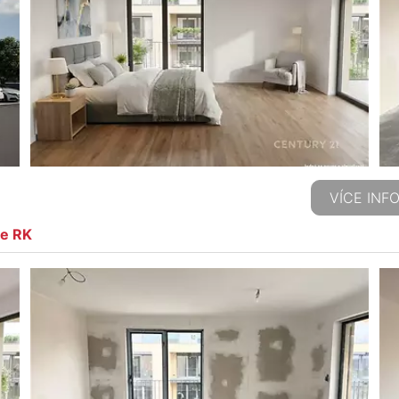
VÍCE INF
ze RK