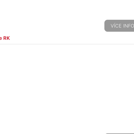
VÍCE INF
e RK