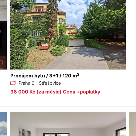
2
Pronájem bytu / 3+1 / 120 m
Praha 6 - Střešovice
38 000 Kč (za měsíc) Cena +poplatky