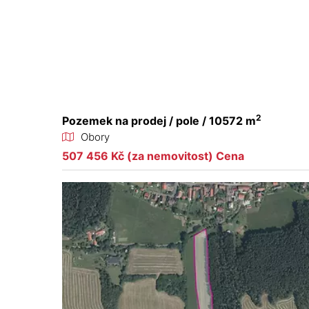
2
Pozemek na prodej / pole / 10572 m
Obory
507 456 Kč (za nemovitost) Cena