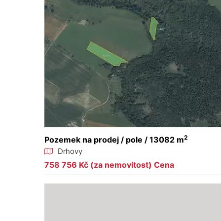
2
Pozemek na prodej / pole / 13082 m
Drhovy
758 756 Kč (za nemovitost) Cena