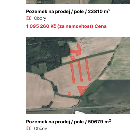
2
Pozemek na prodej / pole / 23810 m
Obory
1 095 260 Kč (za nemovitost) Cena
2
Pozemek na prodej / pole / 50679 m
Občov