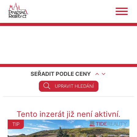
SEŘADIT PODLE CENY
UPRAVIT HLEDÁNÍ
Tento inzerát již není aktivní.
TIP