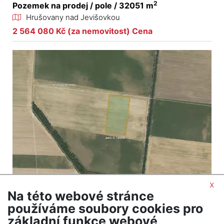
2
Pozemek na prodej / pole / 32051 m
Hrušovany nad Jevišovkou
2 564 080 Kč (za nemovitost) Cena
x
Na této webové stránce
2
Pozemek na prodej / pole / 33026 m
používáme soubory cookies pro
Hrušovany nad Jevišovkou
základní funkce webové