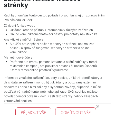
2 642 080 Kč (za nemovitost) Cena
stránky
Celkem
10
inzerátů.
Rádi bychom Vás touto cestou požádali o souhlas s jejich zpracováním.
Pro následující účel:
Základní funkce webu
Ukládání a/nebo přístup k informacím v různých zařízeních
Online komunikační chatovací nástroj pro dotazy návštěvníka
Analytické a měřící nástroje
Sloužící pro zlepšení našich webových stránek, optimalizaci
obsahu a správné fungování webových stránek a online
komunikace.
Marketingové účely
Potřebné pro tvorbu personalizované a akční nabídky v rámci
reklamních kampaní, pro publikaci novinek či našich úspěchů.
NAVIGACE
Které v rámci online prostředí využíváme.
Obchodní podmínky
Informace z vašeho zařízení (soubory cookie, unikátní identifikátory a
Ochrana osobních údajů
další data ze zařízení) mohou být ukládány a používány externími
Realitní kanceláře
dodavateli nebo s nimi sdíleny a synchronizovány, případně je může
Kontakt
používat výhradně tento web nebo aplikace. Svůj souhlas můžete
odvolat pomocí odkazu v dolní části této stránky nebo v zásadách
Zpracování cookies
zpracování cookies.
KONTAKT
PŘIJMOUT VŠE
ODMÍTNOUT VŠE
Pražské reality