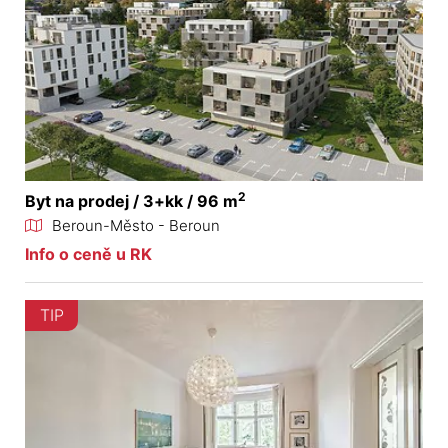
2
Byt na prodej / 3+kk / 96 m
Beroun-Město - Beroun
Info o ceně u RK
TIP