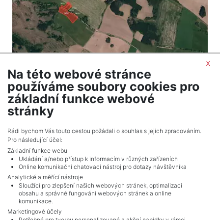
x
Na této webové stránce
2
Pozemek na prodej / pole / 69054 m
používáme soubory cookies pro
Kamenice
základní funkce webové
3 383 646 Kč (za nemovitost) Cena
stránky
Celkem
5
inzerátů.
Rádi bychom Vás touto cestou požádali o souhlas s jejich zpracováním.
Pro následující účel:
Základní funkce webu
Ukládání a/nebo přístup k informacím v různých zařízeních
Online komunikační chatovací nástroj pro dotazy návštěvníka
Analytické a měřící nástroje
Sloužící pro zlepšení našich webových stránek, optimalizaci
obsahu a správné fungování webových stránek a online
komunikace.
Marketingové účely
Potřebné pro tvorbu personalizované a akční nabídky v rámci