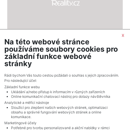
x
Na této webové stránce
2
Pozemek na prodej / louka / 14245 m
používáme soubory cookies pro
Ptáčov - Třebíč
základní funkce webové
370 370 Kč (za nemovitost) Cena
stránky
Celkem
1
inzerátů.
Rádi bychom Vás touto cestou požádali o souhlas s jejich zpracováním.
Pro následující účel:
Základní funkce webu
Ukládání a/nebo přístup k informacím v různých zařízeních
Online komunikační chatovací nástroj pro dotazy návštěvníka
Analytické a měřící nástroje
Sloužící pro zlepšení našich webových stránek, optimalizaci
obsahu a správné fungování webových stránek a online
komunikace.
Marketingové účely
Potřebné pro tvorbu personalizované a akční nabídky v rámci