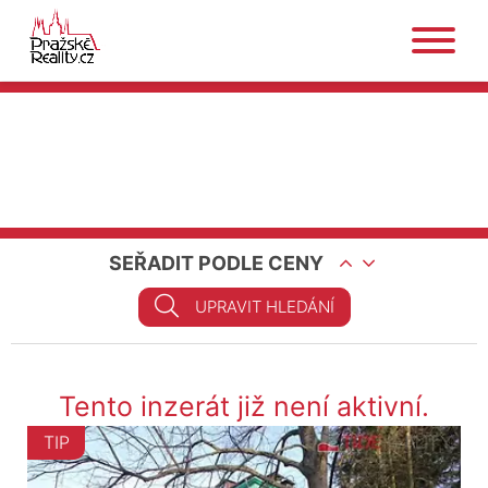
SEŘADIT PODLE CENY
UPRAVIT HLEDÁNÍ
Tento inzerát již není aktivní.
TIP