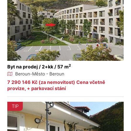
2
Byt na prodej / 2+kk / 57 m
Beroun-Město - Beroun
7 290 146 Kč (za nemovitost) Cena včetně
provize, + parkovací stání
TIP