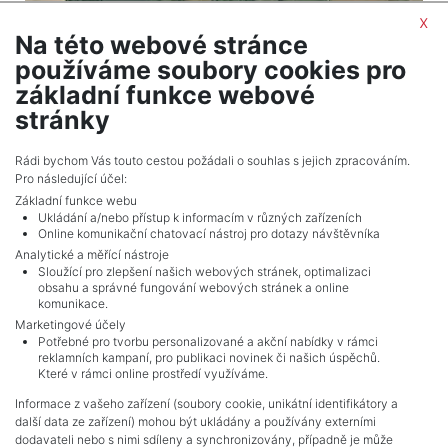
x
Na této webové stránce
2
Pozemek na prodej / pole / 104443 m
používáme soubory cookies pro
Otín - Planá
základní funkce webové
4 699 935 Kč (za nemovitost) Cena
stránky
Celkem
2
inzerátů.
Rádi bychom Vás touto cestou požádali o souhlas s jejich zpracováním.
Pro následující účel:
Základní funkce webu
Ukládání a/nebo přístup k informacím v různých zařízeních
Online komunikační chatovací nástroj pro dotazy návštěvníka
Analytické a měřící nástroje
Sloužící pro zlepšení našich webových stránek, optimalizaci
obsahu a správné fungování webových stránek a online
komunikace.
Marketingové účely
Potřebné pro tvorbu personalizované a akční nabídky v rámci
reklamních kampaní, pro publikaci novinek či našich úspěchů.
NAVIGACE
Které v rámci online prostředí využíváme.
Obchodní podmínky
Informace z vašeho zařízení (soubory cookie, unikátní identifikátory a
Ochrana osobních údajů
další data ze zařízení) mohou být ukládány a používány externími
Realitní kanceláře
dodavateli nebo s nimi sdíleny a synchronizovány, případně je může