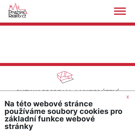
BYTY NA PRODEJ
/
1+1
/
OKRES ÚZEMÍ
x
HLAVNÍHO MĚSTA PRAHY
/
PRAHA
/
LYSOLAJE
Na této webové stránce
SEŘADIT PODLE CENY
používáme soubory cookies pro
základní funkce webové
UPRAVIT HLEDÁNÍ
stránky