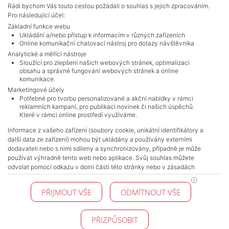
Rádi bychom Vás touto cestou požádali o souhlas s jejich zpracováním.
Pro následující účel:
Základní funkce webu
Ukládání a/nebo přístup k informacím v různých zařízeních
Online komunikační chatovací nástroj pro dotazy návštěvníka
Analytické a měřící nástroje
Sloužící pro zlepšení našich webových stránek, optimalizaci
obsahu a správné fungování webových stránek a online
komunikace.
Marketingové účely
Potřebné pro tvorbu personalizované a akční nabídky v rámci
NAVIGACE
reklamních kampaní, pro publikaci novinek či našich úspěchů.
Které v rámci online prostředí využíváme.
Obchodní podmínky
Ochrana osobních údajů
Informace z vašeho zařízení (soubory cookie, unikátní identifikátory a
další data ze zařízení) mohou být ukládány a používány externími
Realitní kanceláře
dodavateli nebo s nimi sdíleny a synchronizovány, případně je může
Kontakt
používat výhradně tento web nebo aplikace. Svůj souhlas můžete
Zpracování cookies
odvolat pomocí odkazu v dolní části této stránky nebo v zásadách
zpracování cookies.
KONTAKT
PŘIJMOUT VŠE
ODMÍTNOUT VŠE
Pražské reality
Budějovická 778/3
140 00 Praha 4
PŘIZPŮSOBIT