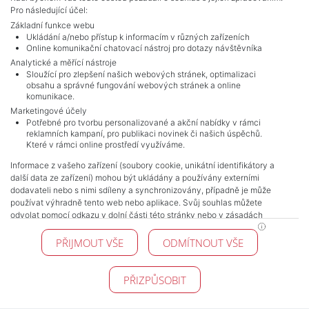
Pro následující účel:
Základní funkce webu
Ukládání a/nebo přístup k informacím v různých zařízeních
Online komunikační chatovací nástroj pro dotazy návštěvníka
Analytické a měřící nástroje
Sloužící pro zlepšení našich webových stránek, optimalizaci
obsahu a správné fungování webových stránek a online
komunikace.
Marketingové účely
NAVIGACE
Potřebné pro tvorbu personalizované a akční nabídky v rámci
reklamních kampaní, pro publikaci novinek či našich úspěchů.
Obchodní podmínky
Které v rámci online prostředí využíváme.
Ochrana osobních údajů
Informace z vašeho zařízení (soubory cookie, unikátní identifikátory a
Realitní kanceláře
další data ze zařízení) mohou být ukládány a používány externími
Kontakt
dodavateli nebo s nimi sdíleny a synchronizovány, případně je může
Zpracování cookies
používat výhradně tento web nebo aplikace. Svůj souhlas můžete
odvolat pomocí odkazu v dolní části této stránky nebo v zásadách
KONTAKT
zpracování cookies.
PŘIJMOUT VŠE
ODMÍTNOUT VŠE
Pražské reality
Budějovická 778/3
140 00 Praha 4
PŘIZPŮSOBIT
© 2026 Pražské reality - Všechna práva vyhrazena !