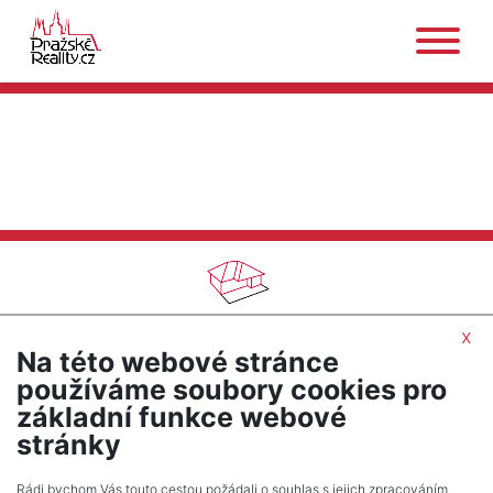
BYTY NA PRODEJ
/
1+1
/
OKRES KUTNÁ HORA
x
Na této webové stránce
SEŘADIT PODLE CENY
používáme soubory cookies pro
základní funkce webové
UPRAVIT HLEDÁNÍ
stránky
Rádi bychom Vás touto cestou požádali o souhlas s jejich zpracováním.