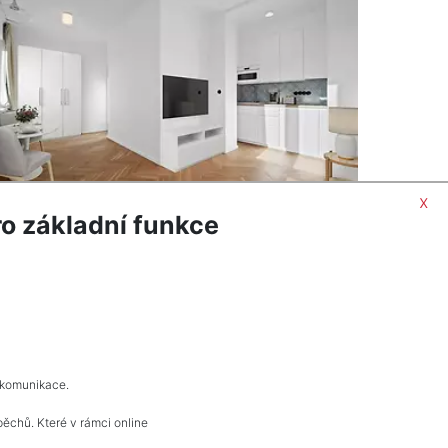
x
o základní funkce
ORMACÍ
POPTAT NEMOVITOST
 komunikace.
pěchů. Které v rámci online