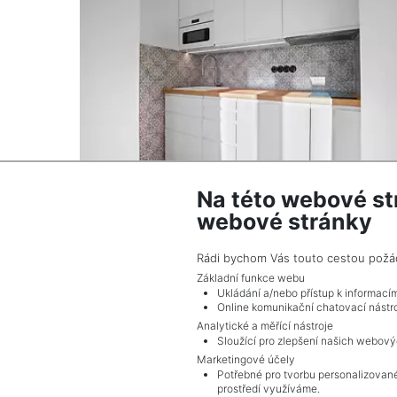
Na této webové st
webové stránky
2
Byt na prodej / 1+kk / 50 m
Praha 4 - Nusle
Rádi bychom Vás touto cestou požádal
Info o ceně u RK
Základní funkce webu
Ukládání a/nebo přístup k informací
Online komunikační chatovací nástro
Analytické a měřící nástroje
Sloužící pro zlepšení našich webový
Marketingové účely
Potřebné pro tvorbu personalizované
prostředí využíváme.