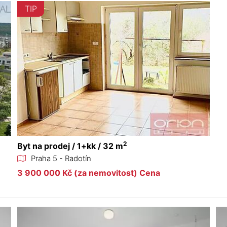
TIP
2
Byt na prodej / 1+kk / 32 m
Praha 5 - Radotín
3 900 000 Kč (za nemovitost) Cena