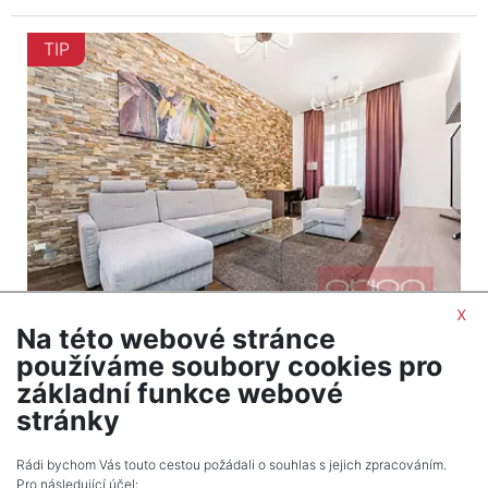
TIP
x
Na této webové stránce
2
Byt na prodej / 2+1 / 71 m
používáme soubory cookies pro
Praha 1 - Staré Město
základní funkce webové
16 480 000 Kč (za nemovitost) Cena cena
stránky
včetně provize a právních služeb
Rádi bychom Vás touto cestou požádali o souhlas s jejich zpracováním.
Pro následující účel: