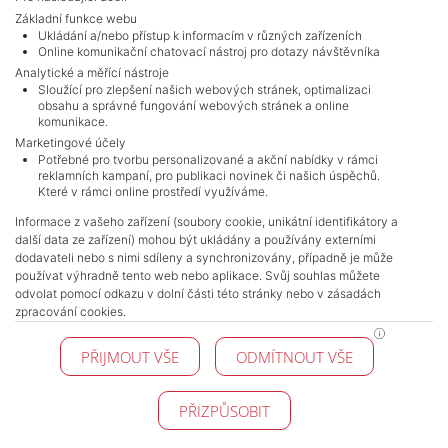
Základní funkce webu
Ukládání a/nebo přístup k informacím v různých zařízeních
Online komunikační chatovací nástroj pro dotazy návštěvníka
Analytické a měřící nástroje
Sloužící pro zlepšení našich webových stránek, optimalizaci
obsahu a správné fungování webových stránek a online
komunikace.
Marketingové účely
Potřebné pro tvorbu personalizované a akční nabídky v rámci
reklamních kampaní, pro publikaci novinek či našich úspěchů.
NAVIGACE
Které v rámci online prostředí využíváme.
Obchodní podmínky
Informace z vašeho zařízení (soubory cookie, unikátní identifikátory a
Ochrana osobních údajů
další data ze zařízení) mohou být ukládány a používány externími
Realitní kanceláře
dodavateli nebo s nimi sdíleny a synchronizovány, případně je může
Kontakt
používat výhradně tento web nebo aplikace. Svůj souhlas můžete
odvolat pomocí odkazu v dolní části této stránky nebo v zásadách
Zpracování cookies
zpracování cookies.
KONTAKT
PŘIJMOUT VŠE
ODMÍTNOUT VŠE
Pražské reality
Budějovická 778/3
140 00 Praha 4
PŘIZPŮSOBIT
© 2026 Pražské reality - Všechna práva vyhrazena !