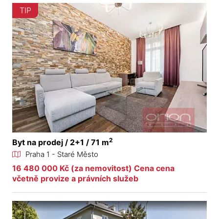
TIP
2
Byt na prodej / 2+1 / 71 m
Praha 1 - Staré Město
16 480 000 Kč (za nemovitost) Cena cena
včetně provize a právních služeb