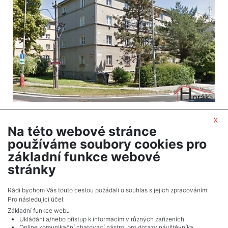
2
Byt na prodej / 2+1 / 53 m
x
Klíše - Ústí nad Labem
Na této webové stránce
1 800 000 Kč (za nemovitost) Cena bez poplatků,
používáme soubory cookies pro
včetně provize, včetně právního servisu, bez
základní funkce webové
poplatků, včetně provize, včetně právního servisu
stránky
Celkem
1
inzerátů.
Rádi bychom Vás touto cestou požádali o souhlas s jejich zpracováním.
Pro následující účel:
Základní funkce webu
Ukládání a/nebo přístup k informacím v různých zařízeních
Online komunikační chatovací nástroj pro dotazy návštěvníka