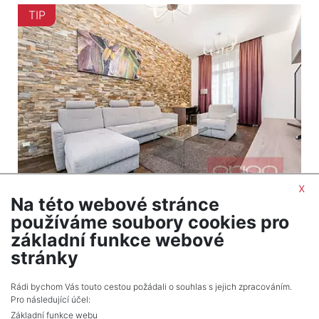
TIP
x
Na této webové stránce
2
Byt na prodej / 2+1 / 71 m
používáme soubory cookies pro
Praha 1 - Staré Město
základní funkce webové
16 480 000 Kč (za nemovitost) Cena cena
stránky
včetně provize a právních služeb
Rádi bychom Vás touto cestou požádali o souhlas s jejich zpracováním.
Pro následující účel:
Základní funkce webu