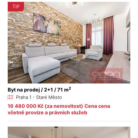
TIP
2
Byt na prodej / 2+1 / 71 m
Praha 1 - Staré Město
16 480 000 Kč (za nemovitost) Cena cena
včetně provize a právních služeb