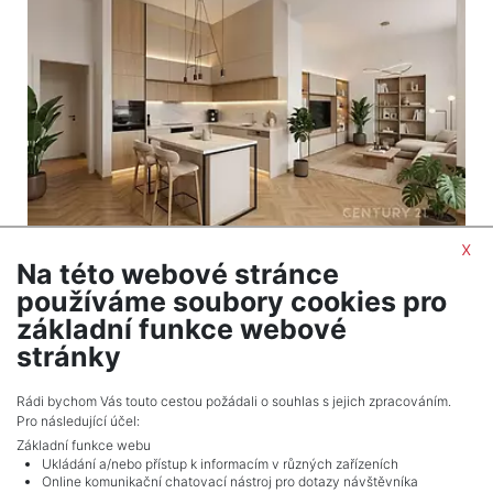
x
Na této webové stránce
2
Byt na prodej / 2+1 / 70 m
používáme soubory cookies pro
Praha 5 - Smíchov
základní funkce webové
9 490 000 Kč (za nemovitost) Cena + provize RK
stránky
Celkem
1
inzerátů.
Rádi bychom Vás touto cestou požádali o souhlas s jejich zpracováním.
Pro následující účel:
Základní funkce webu
Ukládání a/nebo přístup k informacím v různých zařízeních
Online komunikační chatovací nástroj pro dotazy návštěvníka