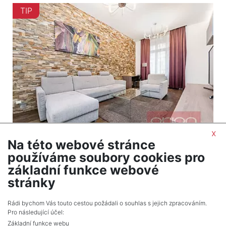
TIP
x
Na této webové stránce
2
Byt na prodej / 2+1 / 71 m
používáme soubory cookies pro
Praha 1 - Staré Město
základní funkce webové
16 480 000 Kč (za nemovitost) Cena cena
stránky
včetně provize a právních služeb
Rádi bychom Vás touto cestou požádali o souhlas s jejich zpracováním.
Pro následující účel:
Základní funkce webu