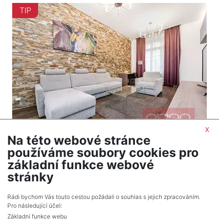
TIP
x
Na této webové stránce
2
Byt na prodej / 2+1 / 71 m
používáme soubory cookies pro
Praha 1 - Staré Město
základní funkce webové
16 480 000 Kč (za nemovitost) Cena cena
stránky
včetně provize a právních služeb
Rádi bychom Vás touto cestou požádali o souhlas s jejich zpracováním.
Pro následující účel:
Základní funkce webu