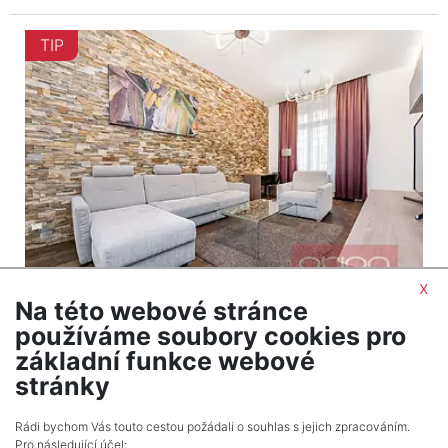
TIP
x
Na této webové stránce
2
Byt na prodej / 2+1 / 71 m
používáme soubory cookies pro
Praha 1 - Staré Město
základní funkce webové
16 480 000 Kč (za nemovitost) Cena cena
stránky
včetně provize a právních služeb
Rádi bychom Vás touto cestou požádali o souhlas s jejich zpracováním.
Pro následující účel: