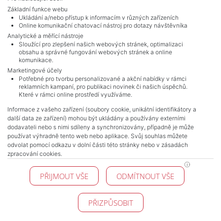
Základní funkce webu
Ukládání a/nebo přístup k informacím v různých zařízeních
Online komunikační chatovací nástroj pro dotazy návštěvníka
Analytické a měřící nástroje
Sloužící pro zlepšení našich webových stránek, optimalizaci
obsahu a správné fungování webových stránek a online
komunikace.
Marketingové účely
Potřebné pro tvorbu personalizované a akční nabídky v rámci
reklamních kampaní, pro publikaci novinek či našich úspěchů.
NAVIGACE
Které v rámci online prostředí využíváme.
Obchodní podmínky
Informace z vašeho zařízení (soubory cookie, unikátní identifikátory a
Ochrana osobních údajů
další data ze zařízení) mohou být ukládány a používány externími
Realitní kanceláře
dodavateli nebo s nimi sdíleny a synchronizovány, případně je může
Kontakt
používat výhradně tento web nebo aplikace. Svůj souhlas můžete
odvolat pomocí odkazu v dolní části této stránky nebo v zásadách
Zpracování cookies
zpracování cookies.
KONTAKT
PŘIJMOUT VŠE
ODMÍTNOUT VŠE
Pražské reality
Budějovická 778/3
140 00 Praha 4
PŘIZPŮSOBIT
© 2026 Pražské reality - Všechna práva vyhrazena !