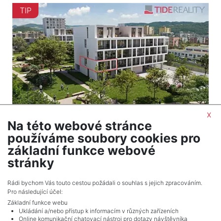
TIP
x
Na této webové stránce
2
Byt na prodej / 2+kk / 62 m
používáme soubory cookies pro
Beroun-Město - Beroun
základní funkce webové
7 602 576 Kč (za nemovitost) Cena včetně
stránky
provize
Rádi bychom Vás touto cestou požádali o souhlas s jejich zpracováním.
Pro následující účel:
Základní funkce webu
Ukládání a/nebo přístup k informacím v různých zařízeních
Online komunikační chatovací nástroj pro dotazy návštěvníka