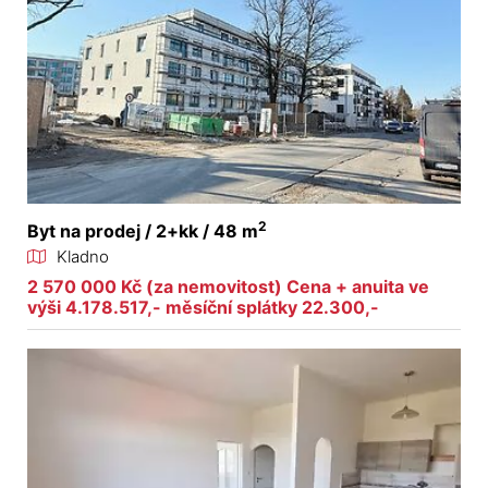
2
Byt na prodej / 2+kk / 48 m
Kladno
2 570 000 Kč (za nemovitost) Cena + anuita ve
výši 4.178.517,- měsíční splátky 22.300,-