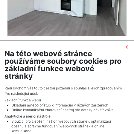
2
Byt na prodej / 2+kk / 55 m
x
Kladno
Na této webové stránce
7 300 000 Kč (za nemovitost) Cena včetně
používáme soubory cookies pro
provize, včetně právního servisu, včetně provize,
základní funkce webové
včetně právního servisu
stránky
Celkem
4
inzerátů.
Rádi bychom Vás touto cestou požádali o souhlas s jejich zpracováním.
Pro následující účel:
Základní funkce webu
Ukládání a/nebo přístup k informacím v různých zařízeních
Online komunikační chatovací nástroj pro dotazy návštěvníka
Analytické a měřící nástroje
Sloužící pro zlepšení našich webových stránek, optimalizaci
obsahu a správné fungování webových stránek a online
komunikace.