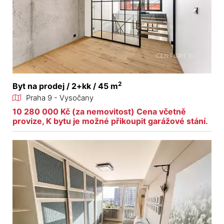
2
Byt na prodej / 2+kk / 45 m
Praha 9 - Vysočany
10 280 000 Kč (za nemovitost) Cena včetně
provize, K bytu je možné přikoupit garážové stání.