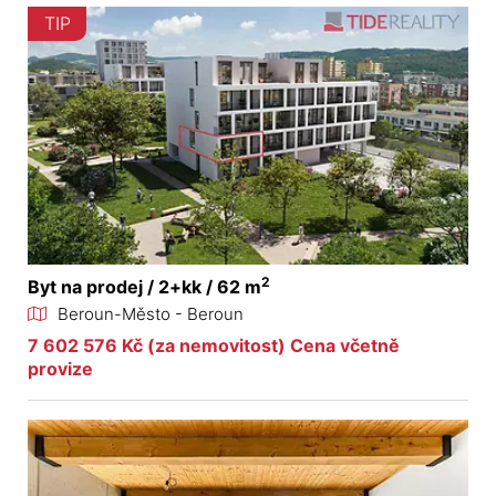
TIP
2
Byt na prodej / 2+kk / 62 m
Beroun-Město - Beroun
7 602 576 Kč (za nemovitost) Cena včetně
provize