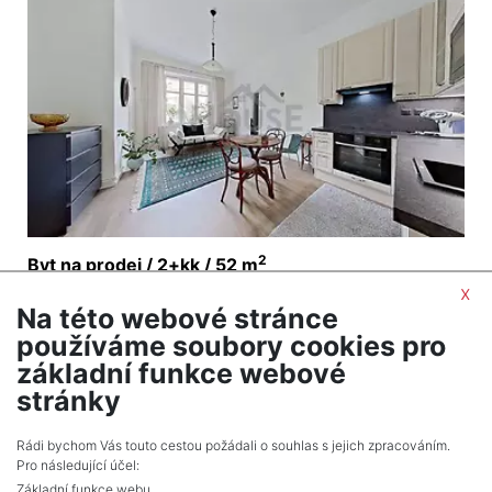
2
Byt na prodej / 2+kk / 52 m
Praha 8 - Libeň
x
Na této webové stránce
8 350 000 Kč (za nemovitost) Cena cena je
používáme soubory cookies pro
včetně provize a kompletního právního servisu
základní funkce webové
stránky
NÁSLEDUJÍCÍ
Celkem
89
inzerátů.
Rádi bychom Vás touto cestou požádali o souhlas s jejich zpracováním.
Pro následující účel:
Základní funkce webu