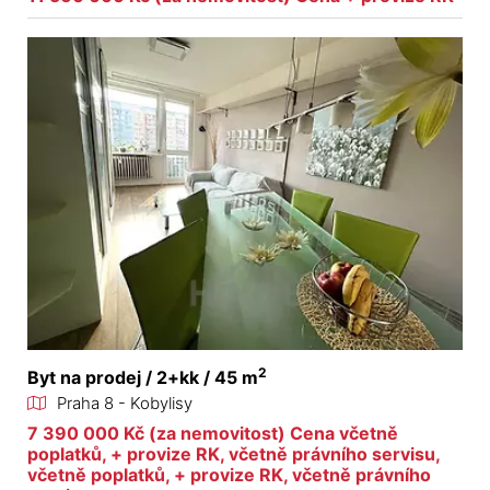
2
Byt na prodej / 2+kk / 45 m
Praha 8 - Kobylisy
7 390 000 Kč (za nemovitost) Cena včetně
poplatků, + provize RK, včetně právního servisu,
včetně poplatků, + provize RK, včetně právního