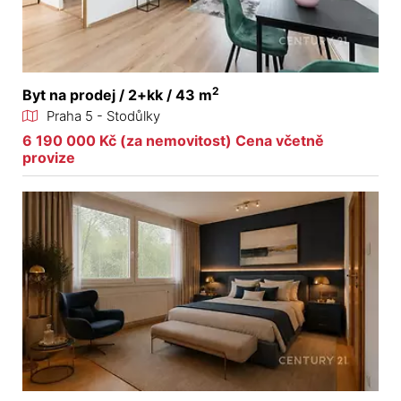
2
Byt na prodej / 2+kk / 43 m
Praha 5 - Stodůlky
6 190 000 Kč (za nemovitost) Cena včetně
provize