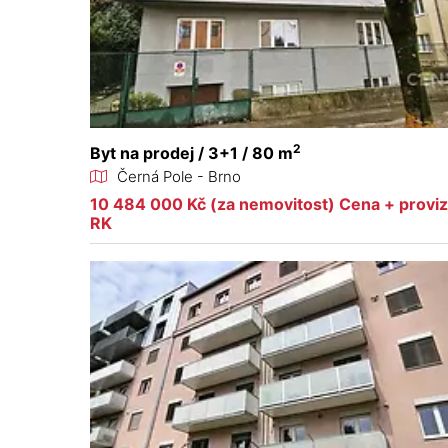
2
Byt na prodej / 3+1 / 80 m
Černá Pole - Brno
10 484 000 Kč (za nemovitost) Cena + proviz
RK