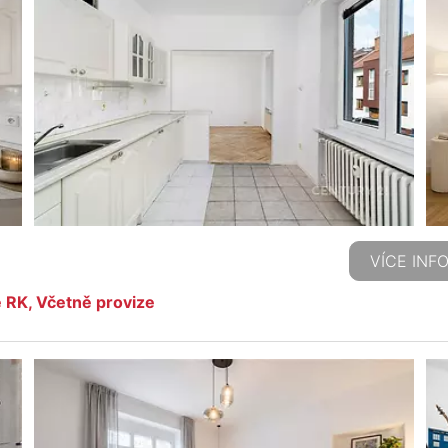
VÍCE INF
 RK, Včetně provize