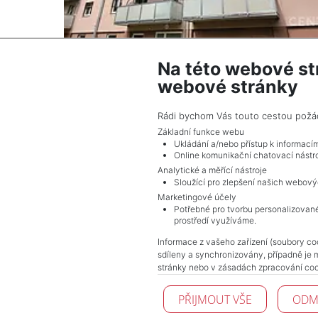
Na této webové st
2
Byt na prodej / 3+1 / 79 m
webové stránky
Husovice - Brno
7 800 000 Kč (za nemovitost) Cena + provize
Rádi bychom Vás touto cestou požádal
RK
Základní funkce webu
Ukládání a/nebo přístup k informací
Online komunikační chatovací nástro
Analytické a měřící nástroje
Sloužící pro zlepšení našich webový
Marketingové účely
Potřebné pro tvorbu personalizované
prostředí využíváme.
Informace z vašeho zařízení (soubory coo
sdíleny a synchronizovány, případně je 
stránky nebo v zásadách zpracování coo
PŘIJMOUT VŠE
ODM