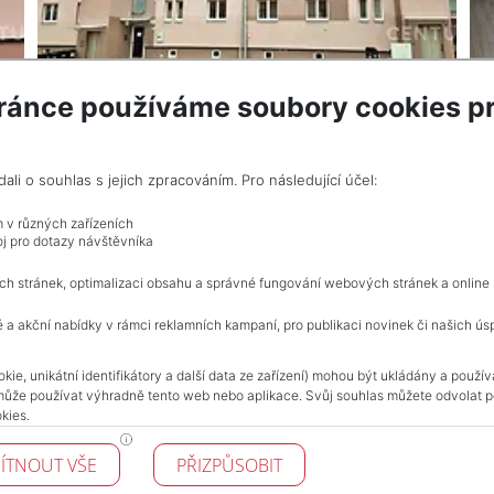
ránce používáme soubory cookies pr
VÍCE INF
 RK, včetně provize
i o souhlas s jejich zpracováním. Pro následující účel:
m v různých zařízeních
j pro dotazy návštěvníka
Celkem
4
inzerátů.
ch stránek, optimalizaci obsahu a správné fungování webových stránek a online
 a akční nabídky v rámci reklamních kampaní, pro publikaci novinek či našich ús
NAVIGACE
kie, unikátní identifikátory a další data ze zařízení) mohou být ukládány a použí
může používat výhradně tento web nebo aplikace. Svůj souhlas můžete odvolat po
Obchodní podmínky
kies.
Ochrana osobních údajů
Realitní kanceláře
ÍTNOUT VŠE
PŘIZPŮSOBIT
Kontakt
Zpracování cookies