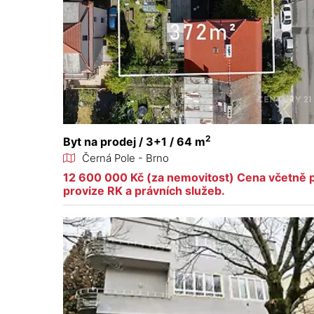
2
Byt na prodej / 3+1 / 64 m
Černá Pole - Brno
12 600 000 Kč (za nemovitost) Cena včetně p
provize RK a právních služeb.