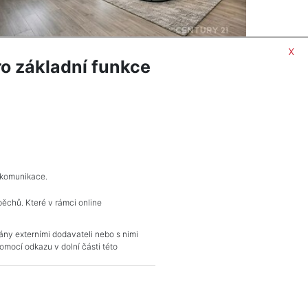
x
o základní funkce
ORMACÍ
POPTAT NEMOVITOST
 komunikace.
pěchů. Které v rámci online
KONTAKT
vány externími dodavateli nebo s nimi
mocí odkazu v dolní části této
Pražské reality
Budějovická 778/3
140 00 Praha 4