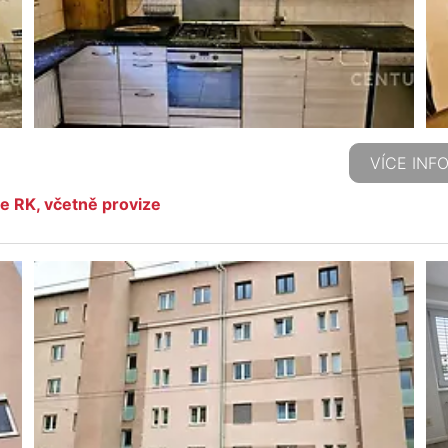
VÍCE INF
e RK, včetně provize