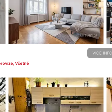
VÍCE INF
rovize, Včetně