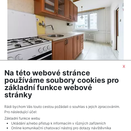
x
Na této webové stránce
2
Byt na prodej / 3+1 / 80 m
používáme soubory cookies pro
Chomutov
základní funkce webové
3 650 000 Kč (za nemovitost) Cena + provize RK
stránky
Celkem
1
inzerátů.
Rádi bychom Vás touto cestou požádali o souhlas s jejich zpracováním.
Pro následující účel:
Základní funkce webu
Ukládání a/nebo přístup k informacím v různých zařízeních
Online komunikační chatovací nástroj pro dotazy návštěvníka