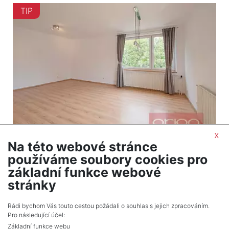
TIP
x
Na této webové stránce
2
Byt na prodej / 3+1 / 84 m
používáme soubory cookies pro
Praha 5 - Smíchov
základní funkce webové
13 300 000 Kč (za nemovitost) Cena včetně
stránky
provize a právního servisu.
Rádi bychom Vás touto cestou požádali o souhlas s jejich zpracováním.
Pro následující účel:
Základní funkce webu