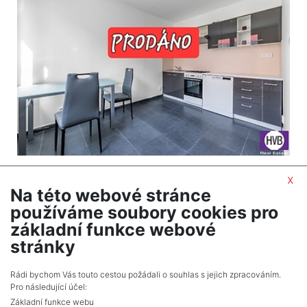
2
Byt na prodej / 3+1 / 72 m
x
Slaný
Na této webové stránce
4 320 000 Kč (za nemovitost) Cena včetně
používáme soubory cookies pro
provize, REZERVACE. cena včetně provize RK a
základní funkce webové
právních služeb
stránky
Celkem
1
inzerátů.
Rádi bychom Vás touto cestou požádali o souhlas s jejich zpracováním.
Pro následující účel:
Základní funkce webu