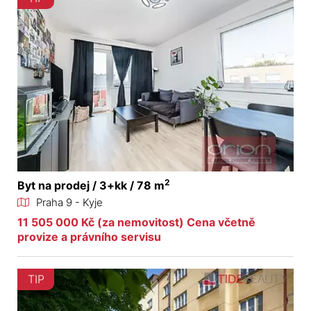
2
Byt na prodej / 3+kk / 78 m
Praha 9 - Kyje
11 505 000 Kč (za nemovitost) Cena včetně
provize a právního servisu
TIP