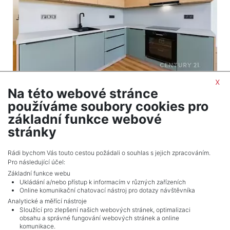
x
Na této webové stránce
2
Byt na prodej / 3+kk / 54 m
používáme soubory cookies pro
Most
základní funkce webové
2 990 000 Kč (za nemovitost) Cena + provize RK
stránky
Celkem
1
inzerátů.
Rádi bychom Vás touto cestou požádali o souhlas s jejich zpracováním.
Pro následující účel:
Základní funkce webu
Ukládání a/nebo přístup k informacím v různých zařízeních
Online komunikační chatovací nástroj pro dotazy návštěvníka
Analytické a měřící nástroje
Sloužící pro zlepšení našich webových stránek, optimalizaci
obsahu a správné fungování webových stránek a online
komunikace.