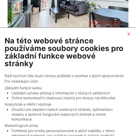
x
Na této webové stránce
2
Byt na prodej / 3+kk / 78 m
používáme soubory cookies pro
Praha 9 - Kyje
základní funkce webové
11 505 000 Kč (za nemovitost) Cena včetně
stránky
provize a právního servisu
Rádi bychom Vás touto cestou požádali o souhlas s jejich zpracováním.
Pro následující účel:
Základní funkce webu
Ukládání a/nebo přístup k informacím v různých zařízeních
Online komunikační chatovací nástroj pro dotazy návštěvníka
Analytické a měřící nástroje
Sloužící pro zlepšení našich webových stránek, optimalizaci
obsahu a správné fungování webových stránek a online
komunikace.
Marketingové účely
Potřebné pro tvorbu personalizované a akční nabídky v rámci
reklamních kampaní, pro publikaci novinek či našich úspěchů.