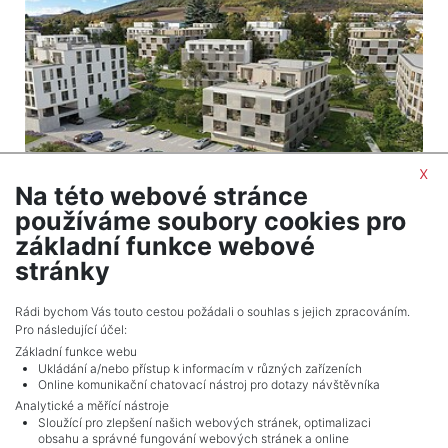
x
Na této webové stránce
používáme soubory cookies pro
2
Byt na prodej / 3+kk / 96 m
základní funkce webové
Beroun-Město - Beroun
stránky
Info o ceně u RK
Rádi bychom Vás touto cestou požádali o souhlas s jejich zpracováním.
Pro následující účel:
Základní funkce webu
Ukládání a/nebo přístup k informacím v různých zařízeních
Online komunikační chatovací nástroj pro dotazy návštěvníka
Analytické a měřící nástroje
Sloužící pro zlepšení našich webových stránek, optimalizaci
obsahu a správné fungování webových stránek a online