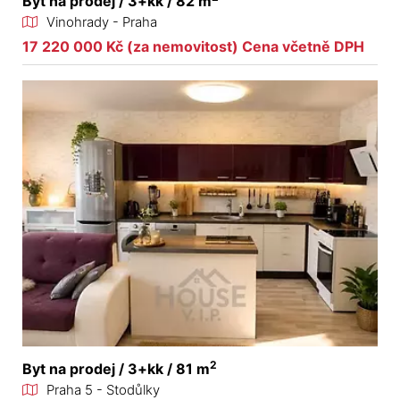
Byt na prodej / 3+kk / 82 m
Vinohrady - Praha
17 220 000 Kč (za nemovitost) Cena včetně DPH
2
Byt na prodej / 3+kk / 81 m
Praha 5 - Stodůlky