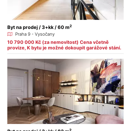
2
Byt na prodej / 3+kk / 60 m
Praha 9 - Vysočany
10 790 000 Kč (za nemovitost) Cena včetně
provize, K bytu je možné dokoupit garážové stání.
2