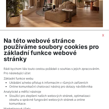
2
Byt na prodej / 3+kk / 55 m
x
Praha 10 - Vršovice
Na této webové stránce
používáme soubory cookies pro
12 546 000 Kč (za nemovitost) Cena včetně DPH
základní funkce webové
stránky
NÁSLEDUJÍCÍ
Celkem
74
inzerátů.
Rádi bychom Vás touto cestou požádali o souhlas s jejich zpracováním.
Pro následující účel:
Základní funkce webu
Ukládání a/nebo přístup k informacím v různých zařízeních
Online komunikační chatovací nástroj pro dotazy návštěvníka
Analytické a měřící nástroje
Sloužící pro zlepšení našich webových stránek, optimalizaci
obsahu a správné fungování webových stránek a online
komunikace.
Marketingové účely