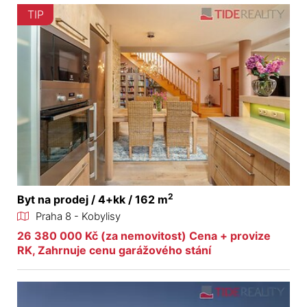
TIP
2
Byt na prodej / 4+kk / 162 m
Praha 8 - Kobylisy
26 380 000 Kč (za nemovitost) Cena + provize
RK, Zahrnuje cenu garážového stání