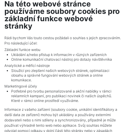
Na této webové stránce
2
Byt na prodej / 4+kk / 147 m
používáme soubory cookies pro
Beroun
základní funkce webové
Info o ceně u RK
stránky
Celkem
4
inzerátů.
Rádi bychom Vás touto cestou požádali o souhlas s jejich zpracováním.
Pro následující účel:
Základní funkce webu
Ukládání a/nebo přístup k informacím v různých zařízeních
Online komunikační chatovací nástroj pro dotazy návštěvníka
Analytické a měřící nástroje
Sloužící pro zlepšení našich webových stránek, optimalizaci
obsahu a správné fungování webových stránek a online
komunikace.
Marketingové účely
Potřebné pro tvorbu personalizované a akční nabídky v rámci
reklamních kampaní, pro publikaci novinek či našich úspěchů.
NAVIGACE
Které v rámci online prostředí využíváme.
Obchodní podmínky
Informace z vašeho zařízení (soubory cookie, unikátní identifikátory a
Ochrana osobních údajů
další data ze zařízení) mohou být ukládány a používány externími
Realitní kanceláře
dodavateli nebo s nimi sdíleny a synchronizovány, případně je může
Kontakt
používat výhradně tento web nebo aplikace. Svůj souhlas můžete
odvolat pomocí odkazu v dolní části této stránky nebo v zásadách
Zpracování cookies