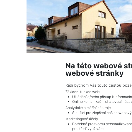
Na této webové st
2
Byt na prodej / 4+kk / 119 m
webové stránky
Tuchoměřice
10 490 000 Kč (za nemovitost) Cena včetně 
Rádi bychom Vás touto cestou požádal
provize RK
Základní funkce webu
Ukládání a/nebo přístup k informací
Online komunikační chatovací nástro
Analytické a měřící nástroje
Sloužící pro zlepšení našich webový
Marketingové účely
Potřebné pro tvorbu personalizované
prostředí využíváme.