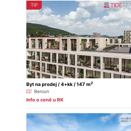
TIP
2
Byt na prodej / 4+kk / 147 m
Beroun
Info o ceně u RK