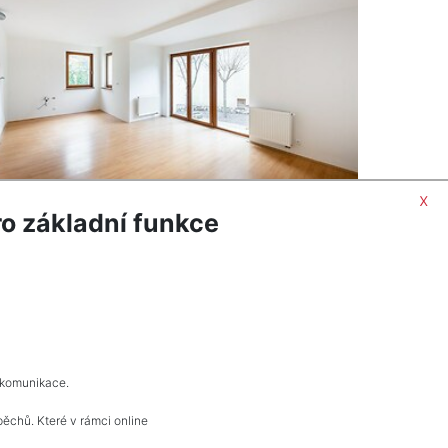
x
o základní funkce
ORMACÍ
POPTAT NEMOVITOST
 komunikace.
pěchů. Které v rámci online