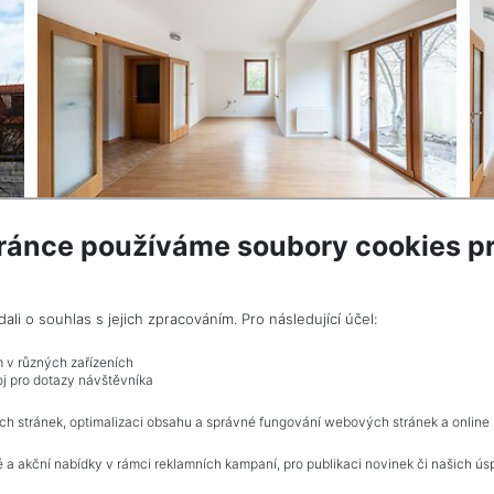
ránce používáme soubory cookies pr
VÍCE INF
provize, Cena včetně
i o souhlas s jejich zpracováním. Pro následující účel:
m v různých zařízeních
j pro dotazy návštěvníka
Celkem
1
inzerátů.
ch stránek, optimalizaci obsahu a správné fungování webových stránek a online
 a akční nabídky v rámci reklamních kampaní, pro publikaci novinek či našich ús